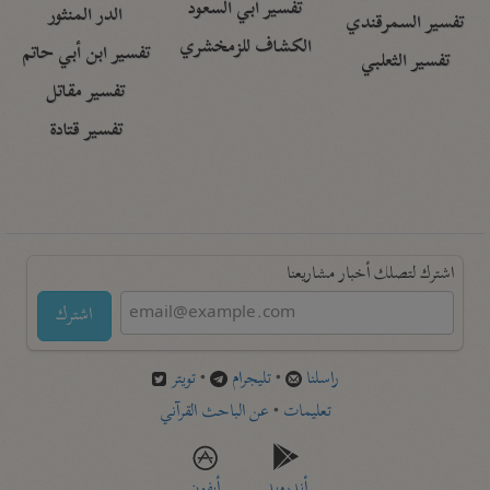
تفسير أبي السعود
الدر المنثور
تفسير السمرقندي
الكشاف للزمخشري
تفسير ابن أبي حاتم
تفسير الثعلبي
تفسير مقاتل
تفسير قتادة
اشترك لتصلك أخبار مشاريعنا
اشترك
راسلنا
•
تليجرام
•
تويتر
تعليمات
•
عن الباحث القرآني
أندرويد
أيفون