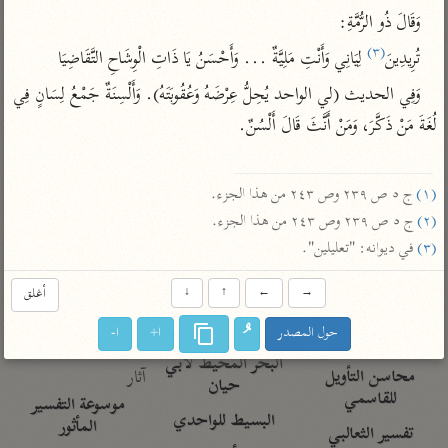
تفسير الآلوسي
جمع الأقوال
وَقَالَ ذُو الرُّمَّةِ:
تفسير ابن عثيمين
تفسير ابن الجوزي
تفسير الرازي
(٣)
تُرِيدِينَ
 لِيَانِي وَأَنْتِ مَلِيَّةٌ ... وَأَحْسَنُ يَا ذَاتِ الْوِشَاحِ التَّقَاضِيَا
تفسير الماوردي
وَفِي الحديث (لي الواحد يُحِلُّ عِرْضَهُ وَعُقُوبَتَهُ). وَأَلْسِنَةٌ جَمْعُ لِسَانٍ فِي 
مركَّزة العبارة
أخرى
لُغَةَ مَنْ ذَكَّرَ، وَمَنْ أَنَّثَ قَالَ أَلْسُنٌ.

تفسير الجلالين
أضواء البيان
منتقاة
جامع البيان للإيجي
تفسير ابن القيم
نظم الدرر للبقاعي
(١)
 ج ٥ ص ٢٣٩ وص ٢٤٣ من هذا الجزء.

تفسير البيضاوي
تفسير ابن تيمية
(٢)
 ج ٥ ص ٢٣٩ وص ٢٤٣ من هذا الجزء.

تفسير النسفي
لغة وبلاغة
(٣)
 في ديوانه: "تعليلين".
الوجيز للواحدي
التحرير والتنوير
عامّة
→
←
↑
↓
أغلق
تفسير ابن أبي زمنين
تفسير السمعاني
المحرر الوجيز لابن
عطية
حول المصدر
ا+
ا-
تفسير مكّي
البحر المحيط لأبي
آثار
محاسن التأويل
حيان
للقاسمي
موسوعة التفسير
البسيط للواحدي
المأثور
تفسير الثعالبي