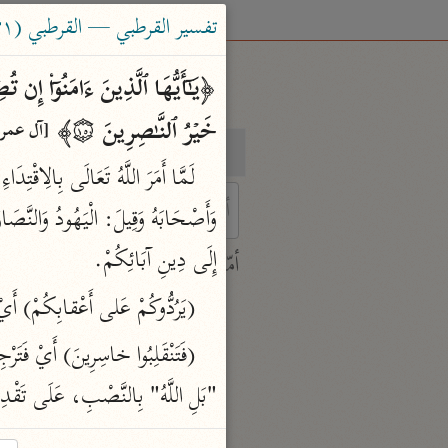
تفسير القرطبي — القرطبي (٦٧١ هـ)
خَیۡرُ ٱلنَّـٰصِرِینَ ۝١٥٠﴾ 
[آل عمران ١٤٩
بحث
تفسير
 characters for results.
إِلَى دِينِ آبَائِكُمْ.
أمّهات
جامع البيان
(يَرُدُّوكُمْ عَلى أَعْقابِكُمْ) أَيْ
ابن جرير الطبري (٣١٠ هـ)
نحو ٢٨ مجلدًا
"بَلِ اللَّهُ" بِالنَّصْبِ، عَلَى تَقْدِ
تفسير القرآن العظيم
ابن كثير (٧٧٤ هـ)