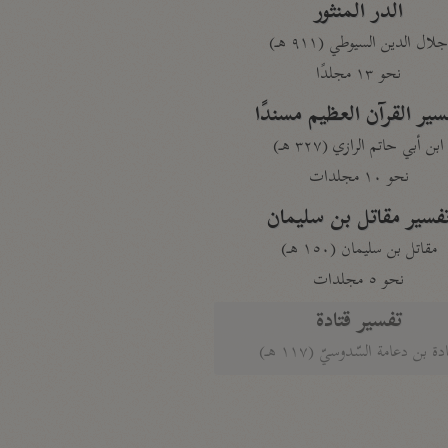
الدر المنثور
لال الدين السيوطي (٩١١ هـ)
نحو ١٣ مجلدًا
سير القرآن العظيم مسندًا
ابن أبي حاتم الرازي (٣٢٧ هـ)
نحو ١٠ مجلدات
فسير مقاتل بن سليمان
مقاتل بن سليمان (١٥٠ هـ)
نحو ٥ مجلدات
تفسير قتادة
دة بن دعامة السّدوسيّ (١١٧ هـ)