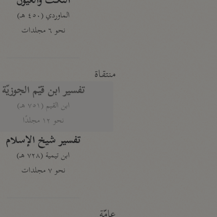
النكت والعيون
الماوردي (٤٥٠ هـ)
نحو ٦ مجلدات
منتقاة
تفسير ابن قيّم الجوزيّة
ابن القيم (٧٥١ هـ)
نحو ١٢ مجلدًا
تفسير شيخ الإسلام
ابن تيمية (٧٢٨ هـ)
نحو ٧ مجلدات
عامّة