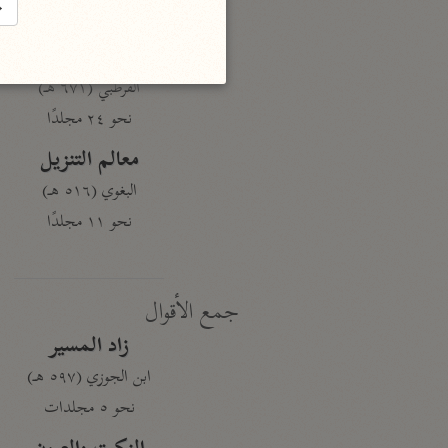
→
نحو ١٩ مجلدًا
الجامع لأحكام القرآن
القرطبي (٦٧١ هـ)
نحو ٢٤ مجلدًا
معالم التنزيل
البغوي (٥١٦ هـ)
نحو ١١ مجلدًا
جمع الأقوال
زاد المسير
ابن الجوزي (٥٩٧ هـ)
نحو ٥ مجلدات