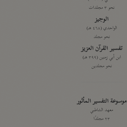
نحو ٣ مجلدات
الوجيز
الواحدي (٤٦٨ هـ)
نحو مجلد
تفسير القرآن العزيز
ابن أبي زمنين (٣٩٩ هـ)
نحو مجلدين
موسوعة التفسير المأثور
معهد الشاطبي
٢٣ مجلدًا