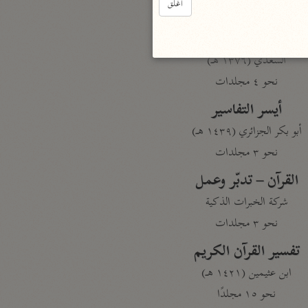
أغلق
نحو مجلد
تيسير الكريم الرحمن
السعدي (١٣٧٦ هـ)
نحو ٤ مجلدات
أيسر التفاسير
أبو بكر الجزائري (١٤٣٩ هـ)
نحو ٣ مجلدات
القرآن – تدبّر وعمل
شركة الخبرات الذكية
نحو ٣ مجلدات
تفسير القرآن الكريم
ابن عثيمين (١٤٢١ هـ)
نحو ١٥ مجلدًا