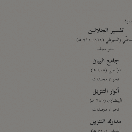
بارة
تفسير الجلالين
حلّي والسيوطي (٨٦٤، ٩١١ هـ)
نحو مجلد
جامع البيان
الإيجي (٩٠٥ هـ)
نحو ٣ مجلدات
أنوار التنزيل
البيضاوي (٦٨٥ هـ)
نحو ٣ مجلدات
مدارك التنزيل
النسفي (٧١٠ هـ)