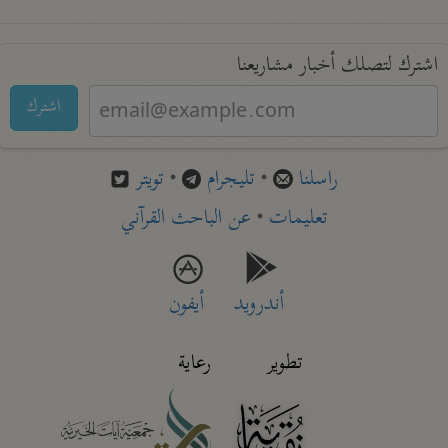
اشترك لتصلك أخبار مشاريعنا
اشترك
راسلنا
•
تليجرام
•
تويتر
تعليمات
•
عن الباحث القرآني
أندرويد
أيفون
تطوير
رعاية