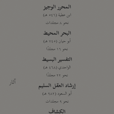
المحرر الوجيز
ابن عطية (٥٤٦ هـ)
نحو ٨ مجلدات
البحر المحيط
أبو حيان (٧٤٥ هـ)
نحو ١٦ مجلدًا
التفسير البسيط
الواحدي (٤٦٨ هـ)
نحو ٢٢ مجلدًا
آثار
إرشاد العقل السليم
أبو السعود (٩٨٢ هـ)
نحو ٩ مجلدات
الكشاف