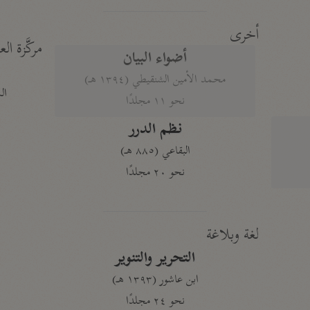
أخرى
مركَّزة الع
أضواء البيان
محمد الأمين الشنقيطي (١٣٩٤ هـ)
الم
نحو ١١ مجلدًا
نظم الدرر
البقاعي (٨٨٥ هـ)
نحو ٢٠ مجلدًا
لغة وبلاغة
التحرير والتنوير
ابن عاشور (١٣٩٣ هـ)
نحو ٢٤ مجلدًا