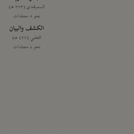
السمرقندي (٣٧٣ هـ)
نحو ٥ مجلدات
الكشف والبيان
الثعلبي (٤٢٧ هـ)
نحو ٨ مجلدات