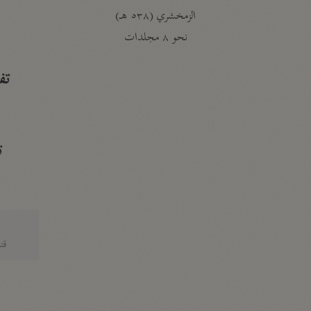
الزمخشري (٥٣٨ هـ)
ج
نحو ٨ مجلدات
تف
ت
قتا