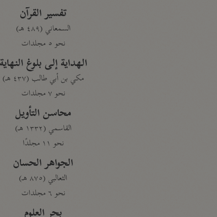
تفسير القرآن
السمعاني (٤٨٩ هـ)
نحو ٥ مجلدات
الهداية إلى بلوغ النهاية
مكي بن أبي طالب (٤٣٧ هـ)
نحو ٧ مجلدات
محاسن التأويل
القاسمي (١٣٣٢ هـ)
نحو ١١ مجلدًا
الجواهر الحسان
الثعالبي (٨٧٥ هـ)
نحو ٦ مجلدات
بحر العلوم