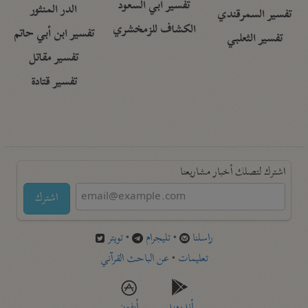
تفسير أبي السعود
الدر المنثور
تفسير السمرقندي
الكشاف للزمخشري
تفسير ابن أبي حاتم
تفسير الثعلبي
تفسير مقاتل
تفسير قتادة
اشترك لتصلك أخبار مشاريعنا
اشترك
راسلنا
•
تليجرام
•
تويتر
تعليمات
•
عن الباحث القرآني
أندرويد
أيفون