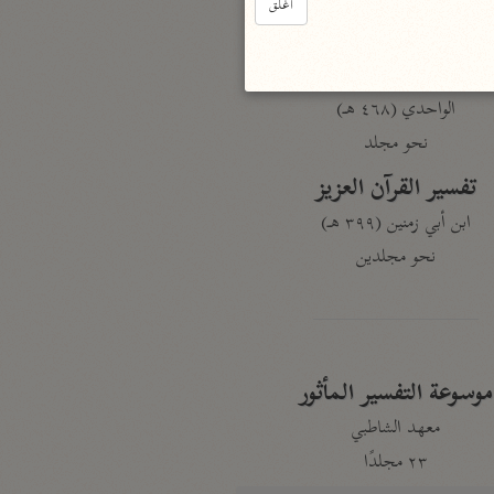
أغلق
نحو ٣ مجلدات
الوجيز
الواحدي (٤٦٨ هـ)
نحو مجلد
تفسير القرآن العزيز
ابن أبي زمنين (٣٩٩ هـ)
نحو مجلدين
موسوعة التفسير المأثور
معهد الشاطبي
٢٣ مجلدًا