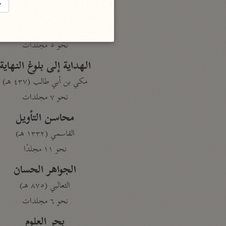
→
تفسير القرآن
السمعاني (٤٨٩ هـ)
نحو ٥ مجلدات
الهداية إلى بلوغ النهاية
مكي بن أبي طالب (٤٣٧ هـ)
نحو ٧ مجلدات
محاسن التأويل
القاسمي (١٣٣٢ هـ)
نحو ١١ مجلدًا
الجواهر الحسان
الثعالبي (٨٧٥ هـ)
نحو ٦ مجلدات
بحر العلوم