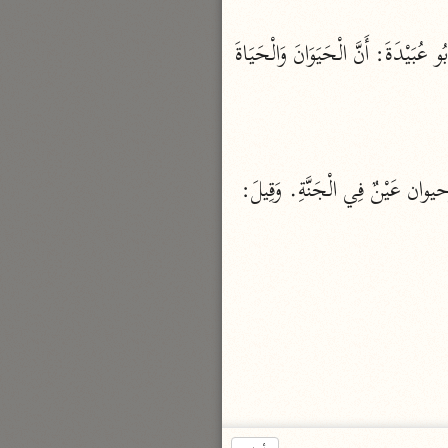
(وَإِنَّ الدَّارَ الْآخِرَةَ لَهِيَ الْحَيَوانُ) أَيْ دَارُ الْحَيَاةِ الْبَاقِيَةِ الَّتِي لَا تَزُولُ وَلَا مَوْتَ فِيهَا. وَزَعَمَ أَبُو عُبَيْدَةَ: أَنَّ الْحَيَوَانَ وَالْحَيَاةَ 
بارة
تفسير الجلالين
حلّي والسيوطي (٨٦٤، ٩١١ هـ)
نحو مجلد
وَغَيْرُهُ يَقُولُ: إِنَّ الْحِيَّ جُمِعَ عَلَى فِعِوْلٍ مِثْلَ عِصِيٍّ. وَالْحَيَوَانُ يَقَعُ عَلَى كل شي حي. وحيوان عَيْنٌ فِي الْجَنَّةِ. وَقِيلَ: 
جامع البيان
الإيجي (٩٠٥ هـ)
نحو ٣ مجلدات
أنوار التنزيل
البيضاوي (٦٨٥ هـ)
نحو ٣ مجلدات
مدارك التنزيل
النسفي (٧١٠ هـ)