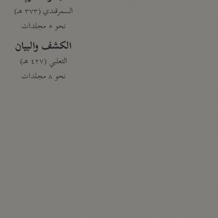
السمرقندي (٣٧٣ هـ)
نحو ٥ مجلدات
الكشف والبيان
الثعلبي (٤٢٧ هـ)
نحو ٨ مجلدات