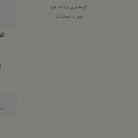
الزمخشري (٥٣٨ هـ)
ج
نحو ٨ مجلدات
تف
ت
قتا