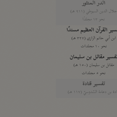
الدر المنثور
لال الدين السيوطي (٩١١ هـ)
نحو ١٣ مجلدًا
سير القرآن العظيم مسندًا
ابن أبي حاتم الرازي (٣٢٧ هـ)
نحو ١٠ مجلدات
فسير مقاتل بن سليمان
مقاتل بن سليمان (١٥٠ هـ)
نحو ٥ مجلدات
تفسير قتادة
دة بن دعامة السّدوسيّ (١١٧ هـ)