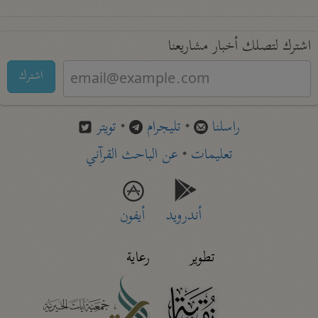
اشترك لتصلك أخبار مشاريعنا
اشترك
راسلنا
•
تليجرام
•
تويتر
تعليمات
•
عن الباحث القرآني
أندرويد
أيفون
تطوير
رعاية