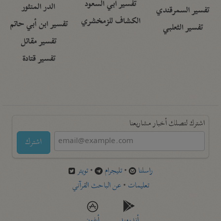
تفسير أبي السعود
الدر المنثور
تفسير السمرقندي
الكشاف للزمخشري
تفسير ابن أبي حاتم
تفسير الثعلبي
تفسير مقاتل
تفسير قتادة
اشترك لتصلك أخبار مشاريعنا
اشترك
راسلنا
•
تليجرام
•
تويتر
تعليمات
•
عن الباحث القرآني
أندرويد
أيفون