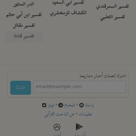
تفسير أبي السعود
الدر المنثور
تفسير السمرقندي
الكشاف للزمخشري
تفسير ابن أبي حاتم
تفسير الثعلبي
تفسير مقاتل
تفسير قتادة
اشترك لتصلك أخبار مشاريعنا
اشترك
راسلنا
•
تليجرام
•
تويتر
تعليمات
•
عن الباحث القرآني
أندرويد
أيفون