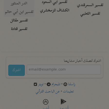
تفسير أبي السعود
الدر المنثور
تفسير السمرقندي
الكشاف للزمخشري
تفسير ابن أبي حاتم
تفسير الثعلبي
تفسير مقاتل
تفسير قتادة
اشترك لتصلك أخبار مشاريعنا
اشترك
راسلنا
•
تليجرام
•
تويتر
تعليمات
•
عن الباحث القرآني
أندرويد
أيفون