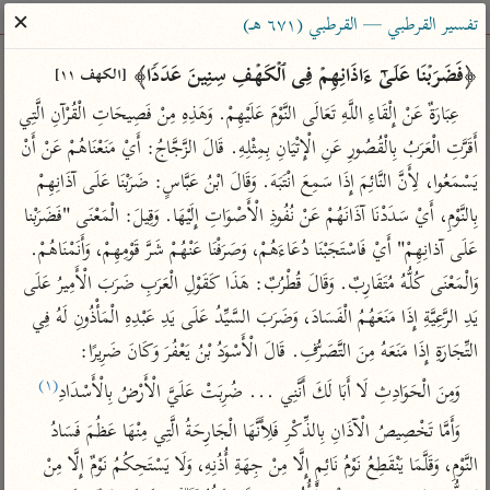
ساهم معنا في نشر القرآن والعلم الشرعي
✕
تفسير القرطبي — القرطبي (٦٧١ هـ)
الباحث القرآني
﴿فَضَرَبۡنَا عَلَىٰۤ ءَاذَانِهِمۡ فِی ٱلۡكَهۡفِ سِنِینَ عَدَدࣰا﴾ 
[الكهف ١١]
عِبَارَةٌ عَنْ إِلْقَاءِ اللَّهِ تَعَالَى النَّوْمَ عَلَيْهِمْ. وَهَذِهِ مِنْ فَصِيحَاتِ الْقُرْآنِ الَّتِي 
بحث
تفسير
علوم
مصاحف
معاجم
أَقَرَّتِ الْعَرَبُ بِالْقُصُورِ عَنِ الْإِتْيَانِ بِمِثْلِهِ. قَالَ الزَّجَّاجُ: أَيْ مَنَعْنَاهُمْ عَنْ أَنْ 
يَسْمَعُوا، لِأَنَّ النَّائِمَ إِذَا سَمِعَ انْتَبَهَ. وَقَالَ ابْنُ عَبَّاسٍ: ضَرَبْنَا عَلَى آذَانِهِمْ 
بِالنَّوْمِ، أَيْ سَدَدْنَا آذَانَهُمْ عَنْ نُفُوذِ الْأَصْوَاتِ إِلَيْهَا. وَقِيلَ: الْمَعْنَى "فَضَرَبْنا 
Type 2 or more characters for results.
عَلَى آذانِهِمْ" أَيْ فَاسْتَجَبْنَا دُعَاءَهُمْ، وَصَرَفْنَا عَنْهُمْ شَرَّ قَوْمِهِمْ، وَأَنَمْنَاهُمْ. 
Type 1 or more
أمّهات
عامّة
معاصرة
وَالْمَعْنَى كُلُّهُ مُتَقَارِبٌ. وَقَالَ قُطْرُبٌ: هَذَا كَقَوْلِ الْعَرَبِ ضَرَبَ الْأَمِيرُ عَلَى 
characters for results.
تفسير الطبري
فتح البيان للقنوجي
الميسر
يَدِ الرَّعِيَّةِ إِذَا مَنَعَهُمُ الْفَسَادَ، وَضَرَبَ السَّيِّدُ عَلَى يَدِ عَبْدِهِ الْمَأْذُونِ لَهُ فِي 
تفسير ابن كثير
فتح القدير للشوكاني
المختصر في
التِّجَارَةِ إِذَا مَنَعَهُ مِنَ التَّصَرُّفِ. قَالَ الْأَسْوَدُ بْنُ يَعْفُرَ وَكَانَ ضَرِيرًا:
التفسير
تفسير القرطبي
تفسير ابن جزي
(١)
وَمِنَ الْحَوَادِثِ لَا أَبَا لَكَ أَنَّنِي ... ضُرِبَتْ عَلَيَّ الْأَرْضُ بِالْأَسْدَادِ
تفسير السعدي
تفسير البغوي
وَأَمَّا تَخْصِيصُ الْآذَانِ بِالذِّكْرِ فَلِأَنَّهَا الْجَارِحَةُ الَّتِي مِنْهَا عَظُمَ فَسَادُ 
أيسر التفاسير
موسوعات
النَّوْمِ، وَقَلَّمَا يَنْقَطِعُ نَوْمُ نَائِمٍ إِلَّا مِنْ جِهَةِ أُذُنِهِ، وَلَا يَسْتَحِكُمُ نَوْمٌ إِلَّا مِنْ 
القرآن – تدبر وعمل