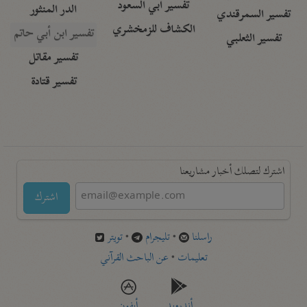
تفسير أبي السعود
الدر المنثور
تفسير السمرقندي
الكشاف للزمخشري
تفسير ابن أبي حاتم
تفسير الثعلبي
تفسير مقاتل
تفسير قتادة
اشترك لتصلك أخبار مشاريعنا
اشترك
راسلنا
•
تليجرام
•
تويتر
تعليمات
•
عن الباحث القرآني
أندرويد
أيفون