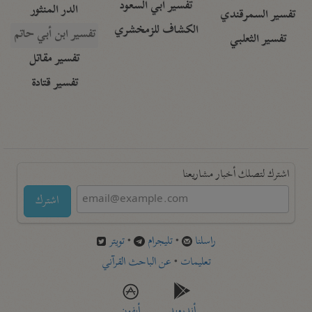
تفسير أبي السعود
الدر المنثور
تفسير السمرقندي
الكشاف للزمخشري
تفسير ابن أبي حاتم
تفسير الثعلبي
تفسير مقاتل
تفسير قتادة
اشترك لتصلك أخبار مشاريعنا
اشترك
راسلنا
•
تليجرام
•
تويتر
تعليمات
•
عن الباحث القرآني
أندرويد
أيفون