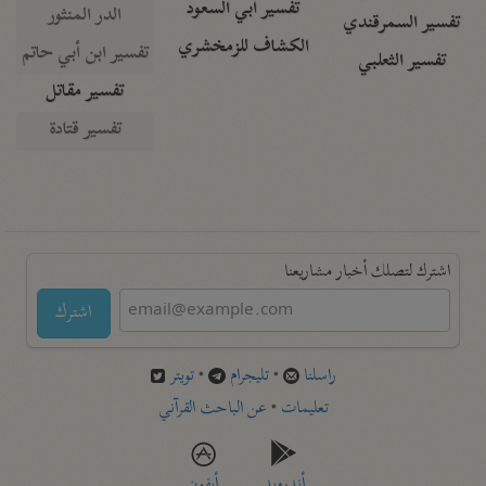
تفسير أبي السعود
الدر المنثور
تفسير السمرقندي
الكشاف للزمخشري
تفسير ابن أبي حاتم
تفسير الثعلبي
تفسير مقاتل
تفسير قتادة
اشترك لتصلك أخبار مشاريعنا
اشترك
راسلنا
•
تليجرام
•
تويتر
تعليمات
•
عن الباحث القرآني
أندرويد
أيفون