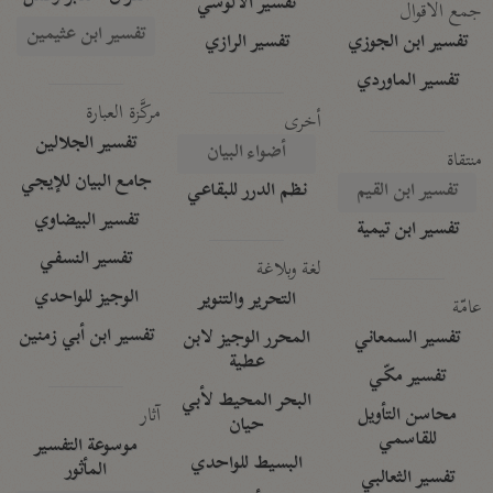
تفسير الآلوسي
جمع الأقوال
تفسير ابن عثيمين
تفسير ابن الجوزي
تفسير الرازي
تفسير الماوردي
مركَّزة العبارة
أخرى
تفسير الجلالين
أضواء البيان
منتقاة
جامع البيان للإيجي
تفسير ابن القيم
نظم الدرر للبقاعي
تفسير البيضاوي
تفسير ابن تيمية
تفسير النسفي
لغة وبلاغة
الوجيز للواحدي
التحرير والتنوير
عامّة
تفسير ابن أبي زمنين
تفسير السمعاني
المحرر الوجيز لابن
عطية
تفسير مكّي
البحر المحيط لأبي
آثار
محاسن التأويل
حيان
للقاسمي
موسوعة التفسير
البسيط للواحدي
المأثور
تفسير الثعالبي