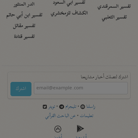
تفسير أبي السعود
الدر المنثور
تفسير السمرقندي
الكشاف للزمخشري
تفسير ابن أبي حاتم
تفسير الثعلبي
تفسير مقاتل
تفسير قتادة
اشترك لتصلك أخبار مشاريعنا
اشترك
راسلنا
•
تليجرام
•
تويتر
تعليمات
•
عن الباحث القرآني
أندرويد
أيفون