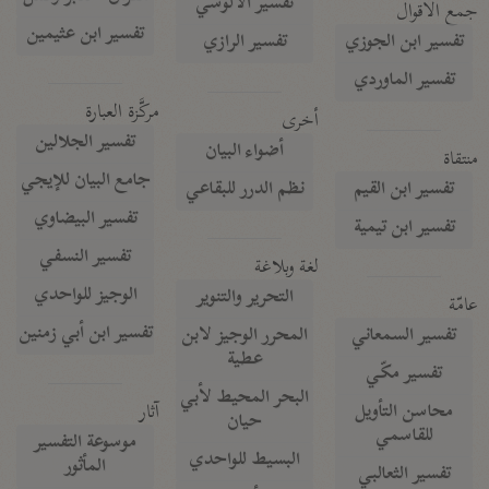
تفسير الآلوسي
جمع الأقوال
تفسير ابن عثيمين
تفسير ابن الجوزي
تفسير الرازي
تفسير الماوردي
مركَّزة العبارة
أخرى
تفسير الجلالين
أضواء البيان
منتقاة
جامع البيان للإيجي
تفسير ابن القيم
نظم الدرر للبقاعي
تفسير البيضاوي
تفسير ابن تيمية
تفسير النسفي
لغة وبلاغة
الوجيز للواحدي
التحرير والتنوير
عامّة
تفسير ابن أبي زمنين
تفسير السمعاني
المحرر الوجيز لابن
عطية
تفسير مكّي
البحر المحيط لأبي
آثار
محاسن التأويل
حيان
للقاسمي
موسوعة التفسير
البسيط للواحدي
المأثور
تفسير الثعالبي