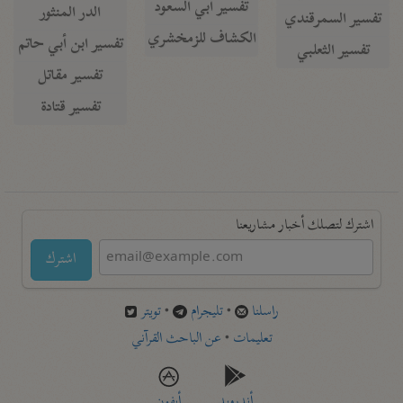
تفسير أبي السعود
الدر المنثور
تفسير السمرقندي
الكشاف للزمخشري
تفسير ابن أبي حاتم
تفسير الثعلبي
تفسير مقاتل
تفسير قتادة
اشترك لتصلك أخبار مشاريعنا
اشترك
راسلنا
•
تليجرام
•
تويتر
تعليمات
•
عن الباحث القرآني
أندرويد
أيفون