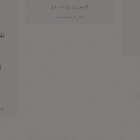
الزمخشري (٥٣٨ هـ)
ج
نحو ٨ مجلدات
تف
ت
قتا