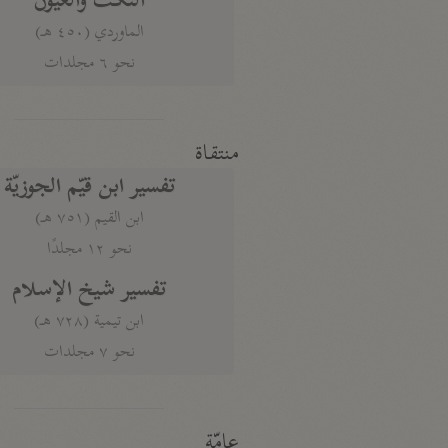
النكت والعيون
الماوردي (٤٥٠ هـ)
نحو ٦ مجلدات
منتقاة
تفسير ابن قيّم الجوزيّة
ابن القيم (٧٥١ هـ)
نحو ١٢ مجلدًا
تفسير شيخ الإسلام
ابن تيمية (٧٢٨ هـ)
نحو ٧ مجلدات
عامّة