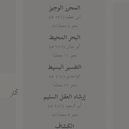
المحرر الوجيز
ابن عطية (٥٤٦ هـ)
نحو ٨ مجلدات
البحر المحيط
أبو حيان (٧٤٥ هـ)
نحو ١٦ مجلدًا
التفسير البسيط
الواحدي (٤٦٨ هـ)
نحو ٢٢ مجلدًا
آثار
إرشاد العقل السليم
أبو السعود (٩٨٢ هـ)
نحو ٩ مجلدات
الكشاف