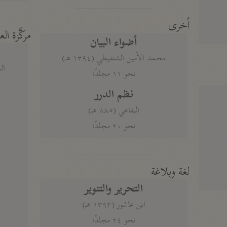
أخرى
مركَّزة الع
أضواء البيان
محمد الأمين الشنقيطي (١٣٩٤ هـ)
الم
نحو ١١ مجلدًا
نظم الدرر
البقاعي (٨٨٥ هـ)
نحو ٢٠ مجلدًا
لغة وبلاغة
التحرير والتنوير
ابن عاشور (١٣٩٣ هـ)
نحو ٢٤ مجلدًا