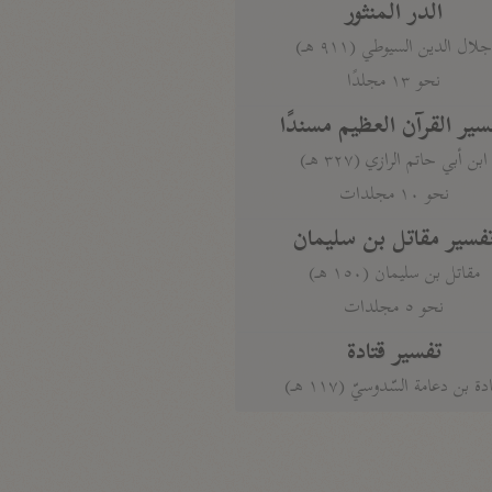
الدر المنثور
لال الدين السيوطي (٩١١ هـ)
نحو ١٣ مجلدًا
سير القرآن العظيم مسندًا
ابن أبي حاتم الرازي (٣٢٧ هـ)
نحو ١٠ مجلدات
فسير مقاتل بن سليمان
مقاتل بن سليمان (١٥٠ هـ)
نحو ٥ مجلدات
تفسير قتادة
دة بن دعامة السّدوسيّ (١١٧ هـ)