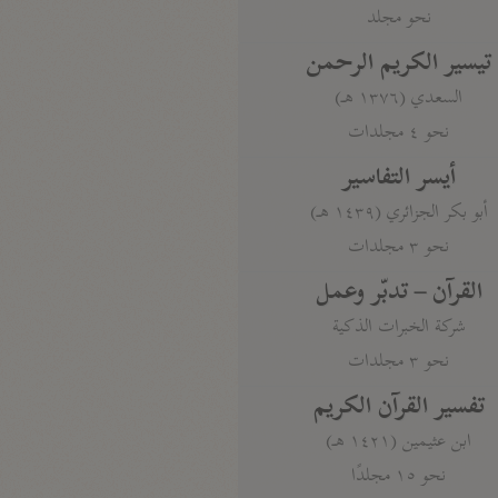
نحو مجلد
تيسير الكريم الرحمن
السعدي (١٣٧٦ هـ)
نحو ٤ مجلدات
أيسر التفاسير
أبو بكر الجزائري (١٤٣٩ هـ)
نحو ٣ مجلدات
القرآن – تدبّر وعمل
شركة الخبرات الذكية
نحو ٣ مجلدات
تفسير القرآن الكريم
ابن عثيمين (١٤٢١ هـ)
نحو ١٥ مجلدًا