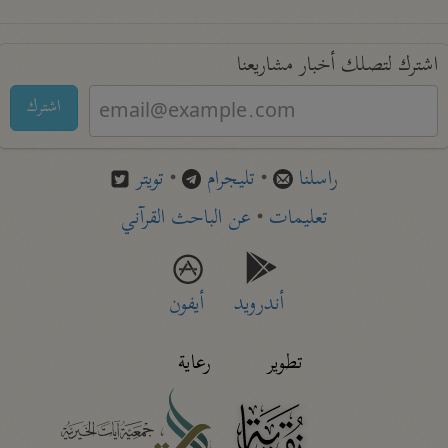
اشترك لتصلك أخبار مشاريعنا
اشترك
راسلنا
•
تليجرام
•
تويتر
تعليمات
•
عن الباحث القرآني
أندرويد
أيفون
تطوير
رعاية