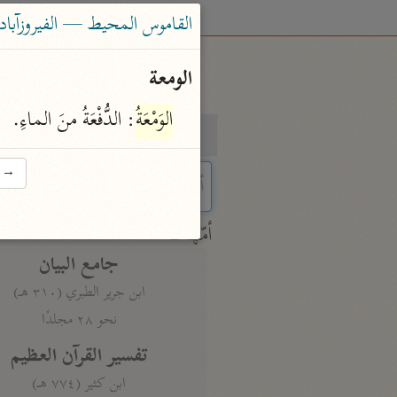
القاموس المحيط — الفيروزآبادى (٨١٧
الومعة
الوَمْعَةُ
: الدُّفْعَةُ منَ الماءِ.
بحث
تفسير
→
 characters for results.
أمّهات
جامع البيان
ابن جرير الطبري (٣١٠ هـ)
نحو ٢٨ مجلدًا
تفسير القرآن العظيم
ابن كثير (٧٧٤ هـ)