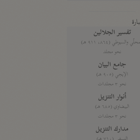
بارة
تفسير الجلالين
حلّي والسيوطي (٨٦٤، ٩١١ هـ)
نحو مجلد
جامع البيان
الإيجي (٩٠٥ هـ)
نحو ٣ مجلدات
أنوار التنزيل
البيضاوي (٦٨٥ هـ)
نحو ٣ مجلدات
مدارك التنزيل
النسفي (٧١٠ هـ)