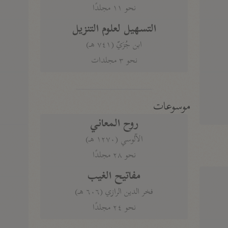
نحو ١١ مجلدًا
التسهيل لعلوم التنزيل
ابن جُزَيّ (٧٤١ هـ)
نحو ٣ مجلدات
موسوعات
روح المعاني
الآلوسي (١٢٧٠ هـ)
نحو ٢٨ مجلدًا
مفاتيح الغيب
فخر الدين الرازي (٦٠٦ هـ)
نحو ٢٤ مجلدًا