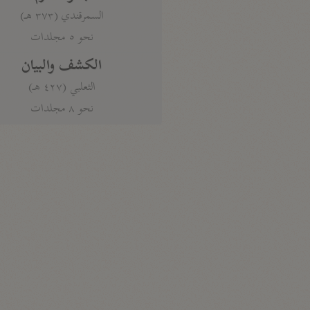
السمرقندي (٣٧٣ هـ)
نحو ٥ مجلدات
الكشف والبيان
الثعلبي (٤٢٧ هـ)
نحو ٨ مجلدات