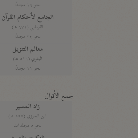
نحو ١٩ مجلدًا
الجامع لأحكام القرآن
القرطبي (٦٧١ هـ)
نحو ٢٤ مجلدًا
معالم التنزيل
البغوي (٥١٦ هـ)
نحو ١١ مجلدًا
جمع الأقوال
زاد المسير
ابن الجوزي (٥٩٧ هـ)
نحو ٥ مجلدات