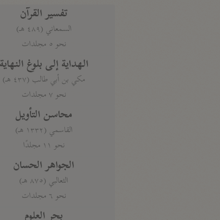
تفسير القرآن
السمعاني (٤٨٩ هـ)
نحو ٥ مجلدات
الهداية إلى بلوغ النهاية
مكي بن أبي طالب (٤٣٧ هـ)
نحو ٧ مجلدات
محاسن التأويل
القاسمي (١٣٣٢ هـ)
نحو ١١ مجلدًا
الجواهر الحسان
الثعالبي (٨٧٥ هـ)
نحو ٦ مجلدات
بحر العلوم