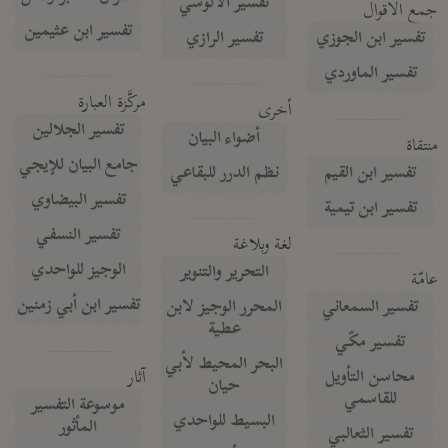
تفسير الآلوسي
جمع الأقوال
تفسير ابن عثيمين
تفسير ابن الجوزي
تفسير الرازي
تفسير الماوردي
مركَّزة العبارة
أخرى
تفسير الجلالين
أضواء البيان
منتقاة
جامع البيان للإيجي
تفسير ابن القيم
نظم الدرر للبقاعي
تفسير البيضاوي
تفسير ابن تيمية
تفسير النسفي
لغة وبلاغة
الوجيز للواحدي
التحرير والتنوير
عامّة
تفسير ابن أبي زمنين
تفسير السمعاني
المحرر الوجيز لابن
عطية
تفسير مكّي
البحر المحيط لأبي
آثار
محاسن التأويل
حيان
للقاسمي
موسوعة التفسير
البسيط للواحدي
المأثور
تفسير الثعالبي