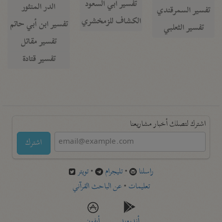
تفسير أبي السعود
الدر المنثور
تفسير السمرقندي
الكشاف للزمخشري
تفسير ابن أبي حاتم
تفسير الثعلبي
تفسير مقاتل
تفسير قتادة
اشترك لتصلك أخبار مشاريعنا
اشترك
راسلنا
•
تليجرام
•
تويتر
تعليمات
•
عن الباحث القرآني
أندرويد
أيفون