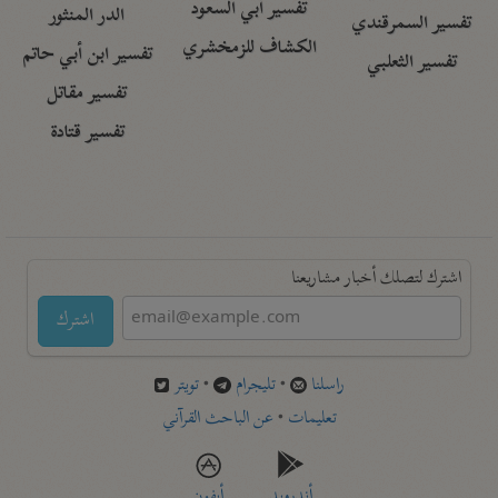
تفسير أبي السعود
الدر المنثور
تفسير السمرقندي
الكشاف للزمخشري
تفسير ابن أبي حاتم
تفسير الثعلبي
تفسير مقاتل
تفسير قتادة
اشترك لتصلك أخبار مشاريعنا
اشترك
راسلنا
•
تليجرام
•
تويتر
تعليمات
•
عن الباحث القرآني
أندرويد
أيفون