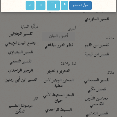
تفسير الآلوسي
جمع الأقوال
حول المصدر
ا+
ا-
تفسير ابن عثيمين
تفسير ابن الجوزي
تفسير الرازي
تفسير الماوردي
مركَّزة العبارة
أخرى
تفسير الجلالين
أضواء البيان
منتقاة
جامع البيان للإيجي
تفسير ابن القيم
نظم الدرر للبقاعي
تفسير البيضاوي
تفسير ابن تيمية
تفسير النسفي
لغة وبلاغة
الوجيز للواحدي
التحرير والتنوير
عامّة
تفسير ابن أبي زمنين
تفسير السمعاني
المحرر الوجيز لابن
عطية
تفسير مكّي
البحر المحيط لأبي
آثار
محاسن التأويل
حيان
للقاسمي
موسوعة التفسير
البسيط للواحدي
المأثور
تفسير الثعالبي