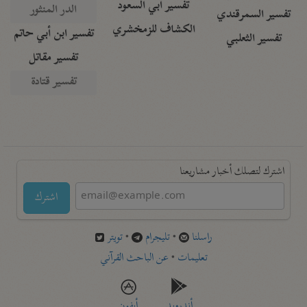
تفسير أبي السعود
الدر المنثور
تفسير السمرقندي
الكشاف للزمخشري
تفسير ابن أبي حاتم
تفسير الثعلبي
تفسير مقاتل
تفسير قتادة
اشترك لتصلك أخبار مشاريعنا
اشترك
راسلنا
•
تليجرام
•
تويتر
تعليمات
•
عن الباحث القرآني
أندرويد
أيفون