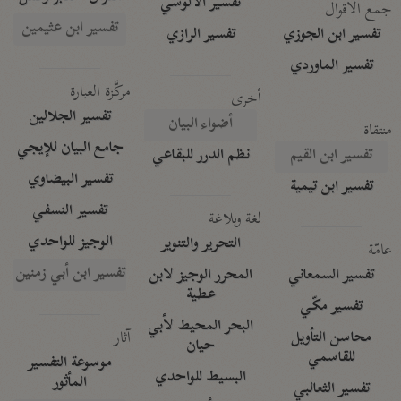
تفسير الآلوسي
جمع الأقوال
تفسير ابن عثيمين
تفسير ابن الجوزي
تفسير الرازي
تفسير الماوردي
مركَّزة العبارة
أخرى
تفسير الجلالين
أضواء البيان
منتقاة
جامع البيان للإيجي
تفسير ابن القيم
نظم الدرر للبقاعي
تفسير البيضاوي
تفسير ابن تيمية
تفسير النسفي
لغة وبلاغة
الوجيز للواحدي
التحرير والتنوير
عامّة
تفسير ابن أبي زمنين
تفسير السمعاني
المحرر الوجيز لابن
عطية
تفسير مكّي
البحر المحيط لأبي
آثار
محاسن التأويل
حيان
للقاسمي
موسوعة التفسير
البسيط للواحدي
المأثور
تفسير الثعالبي