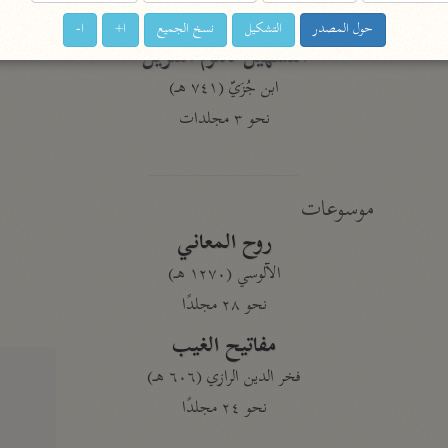
نحو ١١ مجلدًا
حول المصدر
التشكيل
نسخ الجميع
ا+
ا-
التسهيل لعلوم التنزيل
ابن جُزَيّ (٧٤١ هـ)
نحو ٣ مجلدات
موسوعات
روح المعاني
الآلوسي (١٢٧٠ هـ)
نحو ٢٨ مجلدًا
مفاتيح الغيب
فخر الدين الرازي (٦٠٦ هـ)
نحو ٢٤ مجلدًا