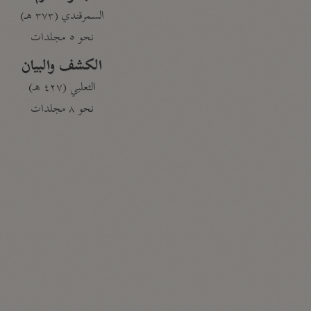
السمرقندي (٣٧٣ هـ)
نحو ٥ مجلدات
الكشف والبيان
الثعلبي (٤٢٧ هـ)
نحو ٨ مجلدات