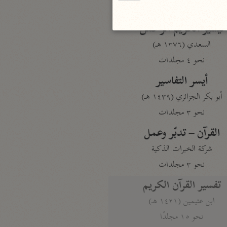
نحو مجلد
تيسير الكريم الرحمن
السعدي (١٣٧٦ هـ)
نحو ٤ مجلدات
أيسر التفاسير
أبو بكر الجزائري (١٤٣٩ هـ)
نحو ٣ مجلدات
القرآن – تدبّر وعمل
شركة الخبرات الذكية
نحو ٣ مجلدات
تفسير القرآن الكريم
ابن عثيمين (١٤٢١ هـ)
نحو ١٥ مجلدًا