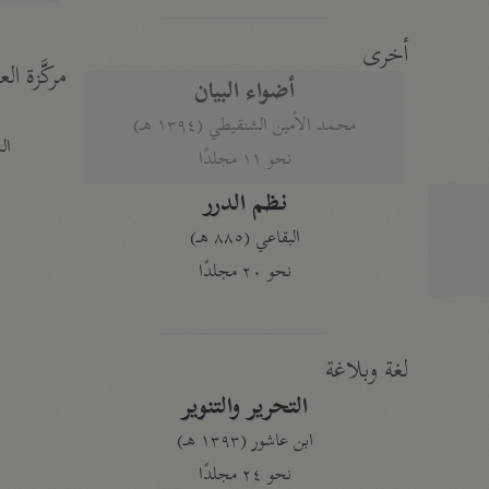
أخرى
مركَّزة الع
أضواء البيان
محمد الأمين الشنقيطي (١٣٩٤ هـ)
الم
نحو ١١ مجلدًا
نظم الدرر
البقاعي (٨٨٥ هـ)
نحو ٢٠ مجلدًا
لغة وبلاغة
التحرير والتنوير
ابن عاشور (١٣٩٣ هـ)
نحو ٢٤ مجلدًا