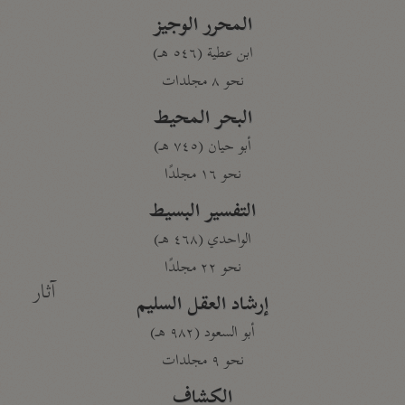
المحرر الوجيز
ابن عطية (٥٤٦ هـ)
نحو ٨ مجلدات
البحر المحيط
أبو حيان (٧٤٥ هـ)
نحو ١٦ مجلدًا
التفسير البسيط
الواحدي (٤٦٨ هـ)
نحو ٢٢ مجلدًا
آثار
إرشاد العقل السليم
أبو السعود (٩٨٢ هـ)
نحو ٩ مجلدات
الكشاف