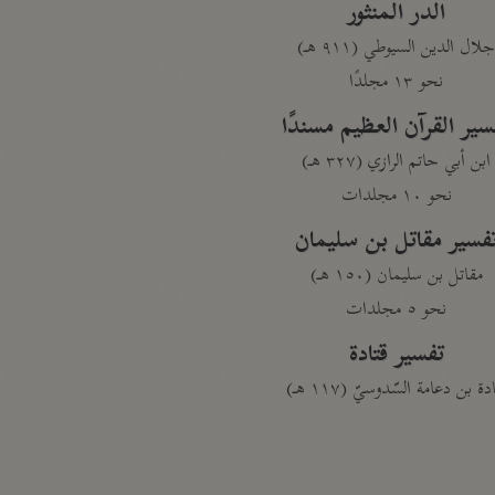
الدر المنثور
لال الدين السيوطي (٩١١ هـ)
نحو ١٣ مجلدًا
سير القرآن العظيم مسندًا
ابن أبي حاتم الرازي (٣٢٧ هـ)
نحو ١٠ مجلدات
فسير مقاتل بن سليمان
مقاتل بن سليمان (١٥٠ هـ)
نحو ٥ مجلدات
تفسير قتادة
دة بن دعامة السّدوسيّ (١١٧ هـ)