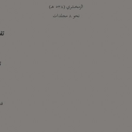
الزمخشري (٥٣٨ هـ)
ج
نحو ٨ مجلدات
تف
ت
قتا