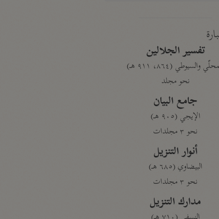
بارة
تفسير الجلالين
حلّي والسيوطي (٨٦٤، ٩١١ هـ)
نحو مجلد
جامع البيان
الإيجي (٩٠٥ هـ)
نحو ٣ مجلدات
أنوار التنزيل
البيضاوي (٦٨٥ هـ)
نحو ٣ مجلدات
مدارك التنزيل
النسفي (٧١٠ هـ)