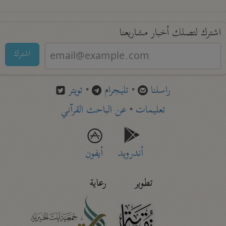
اشترك لتصلك أخبار مشاريعنا
اشترك
راسلنا
•
تليجرام
•
تويتر
تعليمات
•
عن الباحث القرآني
أندرويد
أيفون
تطوير
رعاية