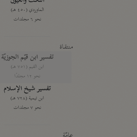
النكت والعيون
الماوردي (٤٥٠ هـ)
نحو ٦ مجلدات
منتقاة
تفسير ابن قيّم الجوزيّة
ابن القيم (٧٥١ هـ)
نحو ١٢ مجلدًا
تفسير شيخ الإسلام
ابن تيمية (٧٢٨ هـ)
نحو ٧ مجلدات
عامّة