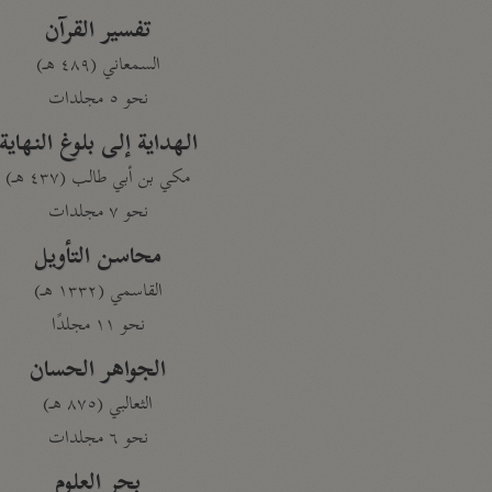
تفسير القرآن
السمعاني (٤٨٩ هـ)
نحو ٥ مجلدات
الهداية إلى بلوغ النهاية
مكي بن أبي طالب (٤٣٧ هـ)
نحو ٧ مجلدات
محاسن التأويل
القاسمي (١٣٣٢ هـ)
نحو ١١ مجلدًا
الجواهر الحسان
الثعالبي (٨٧٥ هـ)
نحو ٦ مجلدات
بحر العلوم