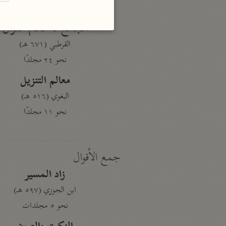
نحو ١٩ مجلدًا
الجامع لأحكام القرآن
القرطبي (٦٧١ هـ)
نحو ٢٤ مجلدًا
معالم التنزيل
البغوي (٥١٦ هـ)
نحو ١١ مجلدًا
جمع الأقوال
زاد المسير
ابن الجوزي (٥٩٧ هـ)
نحو ٥ مجلدات