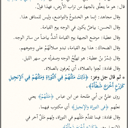
تفسير الآلوسي
جمع الأقوال
قال: هو ما يتعلَّق بالجهةِ من تراب الأرض، فهذا قولٌ.
تفسير ابن عثيمين
تفسير ابن الجوزي
تفسير الرازي
وقال مجاهد: إنما هو الخشوعُ والتواضع، وليس للمنافق هذا.
تفسير الماوردي
وقال الحسن: بياضٌ يكون في الوجه يوم القيامة.
مركَّزة العبارة
أخرى
وقال عطية: موضع الجبهة يوم القيامة أشدُّ بياضاً من سائر الوجه.
تفسير الجلالين
أضواء البيان
منتقاة
جامع البيان للإيجي
وقال الضحاك: هذا يوم القيامة، تبدو صلاتُهُمْ على وجوههم.
تفسير ابن القيم
نظم الدرر للبقاعي
تفسير البيضاوي
وقال شِمْرُ بنُ عطية: هو تهيُّجُ الوجه وصفرتُه من سهر الليل.
تفسير ابن تيمية
تفسير النسفي
وقال قتادة: نُعِتوا بالصلاة، أي يُعرفون بالصلاة.

لغة وبلاغة
* ثم قال جل وعز: 
﴿ذَلِكَ مَثَلُهُمْ فِي ٱلتَّوْرَاةِ وَمَثَلُهُمْ فِي ٱلإِنجِيلِ 
الوجيز للواحدي
التحرير والتنوير
عامّة
كَزَرْعٍ أَخْرَجَ شَطْأَهُ﴾
.
تفسير ابن أبي زمنين
تفسير السمعاني
المحرر الوجيز لابن
عطية
روى عليُّ بن أبي طلحة عن ابن عباس 
﴿مَثَلُهُمْ﴾
 يعني
تفسير مكّي
البحر المحيط لأبي
نعتُهم 
﴿فى التوراة والإِنجيل﴾
 أي مكتوب فيهما.
آثار
محاسن التأويل
حيان
للقاسمي
موسوعة التفسير
وقال قتادة: فيما تقدَّم مَثَلُهم في التوراة، ولهم مَثَلٌ آخر في
البسيط للواحدي
المأثور
تفسير الثعالبي
الإِنجيل وهو 
﴿كَزَرْعٍ أَخْرَجَ شَطْأَهُ﴾
.