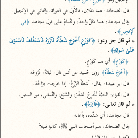
تفسير أبي السعود
الدر المنثور
تفسير السمرقندي
قال الضحاك: هما مَثَلان، فالأول في التوراة، والثاني في الإِنجيل.
الكشاف للزمخشري
تفسير ابن أبي حاتم
تفسير الثعلبي
وقال مجاهد: هما مَثَلٌ واحدٌ، والتَّمامُ على قول مجاهد 
﴿فِي 
تفسير مقاتل
ٱلإِنجِيلِ﴾
.

تفسير قتادة
* ثم قال جل وعز: 
﴿كَزَرْعٍ أَخْرَجَ شَطْأَهُ فَآزَرَهُ فَٱسْتَغْلَظَ فَٱسْتَوَىٰ 
عَلَىٰ سُوقِهِ﴾
.
﴿كَزَرْعٍ﴾
 أي هم كَزَرْعٍ.
﴿أَخْرَجَ شَطْأَهُ﴾
 روى حُميد عن أنس قال: نَباتَهُ، فُرُوخَه.
اشترك لتصلك أخبار مشاريعنا
قال ابو عبيدة: يقال: أشطأَ الزَّرْعُ: إذا خرجت فِرَاخُهُ.
اشترك
قال الفراء: الحَبَّةُ تُخْرِجُ العَشْرَ، والسَّبْعَ، والثَّماني، من السنبل.

* ثم قال تعالى: 
﴿فَآزَرَهُ﴾
.
راسلنا
•
تليجرام
•
تويتر
قال مجاهد: أي شدَّده، وأعانه.
تعليمات
•
عن الباحث القرآني
وقال الضحاك: هم أصحاب النبي ﷺ، كانوا قليلاً
أندرويد
أيفون