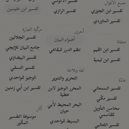
تفسير الآلوسي
جمع الأقوال
تفسير ابن عثيمين
تفسير ابن الجوزي
تفسير الرازي
تفسير الماوردي
مركَّزة العبارة
أخرى
تفسير الجلالين
أضواء البيان
منتقاة
جامع البيان للإيجي
تفسير ابن القيم
نظم الدرر للبقاعي
تفسير البيضاوي
تفسير ابن تيمية
تفسير النسفي
لغة وبلاغة
الوجيز للواحدي
التحرير والتنوير
عامّة
تفسير ابن أبي زمنين
تفسير السمعاني
المحرر الوجيز لابن
عطية
تفسير مكّي
البحر المحيط لأبي
آثار
محاسن التأويل
حيان
للقاسمي
موسوعة التفسير
البسيط للواحدي
المأثور
تفسير الثعالبي