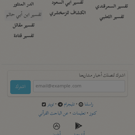
تفسير أبي السعود
الدر المنثور
تفسير السمرقندي
الكشاف للزمخشري
تفسير ابن أبي حاتم
تفسير الثعلبي
تفسير مقاتل
تفسير قتادة
اشترك لتصلك أخبار مشاريعنا
اشترك
راسلنا
•
تليجرام
•
تويتر
كنوز
•
تعليمات
•
عن الباحث القرآني
أندرويد
أيفون