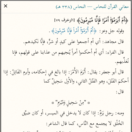
ساهم معنا في نشر القرآن والعلم الشرعي
✕
معاني القرآن للنحاس — النحاس (٣٣٨ هـ)
الباحث القرآني
﴿أَمۡ أَبۡرَمُوۤا۟ أَمۡرࣰا فَإِنَّا مُبۡرِمُونَ﴾ 
[الزخرف ٧٩]
وقوله جل وعز: 
﴿أَمْ أَبْرَمُوۤاْ أَمْراً فَإِنَّا مُبْرِمُونَ﴾
.
بحث
تفسير
علوم
مصاحف
معاجم
قال مجاهد: أي أم أجمعوا على كيدٍ أو شرٍّ، فإنَّا نَكيدهم.
قال الفراء: أي أم أحكموا أمراً يُنجيهم من عذابنا على قولهم، فإنا 
Type 2 or more characters for results.
نُعَذِّبهم.
قال أبو جعفر: يقال: أَبْرَمَ الأَمْرَ: إذا بالغ في إحكامه، وأبرم الفَاتِلُ: إذا 
Type 1 or more
أمّهات
عامّة
معاصرة
أحكمَ الفَتْلَ، وهو الفَتْلُ الثاني، والأول سَحِيلٌ كما
characters for results.
تفسير الطبري
فتح البيان للقنوجي
الميسر
قال:
تفسير ابن كثير
فتح القدير للشوكاني
المختصر في
التفسير
                       * "مِنْ سَحِيلٍ وَمُبْرَمِ" *
تفسير القرطبي
تفسير ابن جزي
تفسير السعدي
ومنه: رجل بَرَمٌ: إذا كان لا يدخل في الميسر، أو كان ضيِّق
تفسير البغوي
أيسر التفاسير
الخُلُق لا يجتمع مع النَّاسِ، كما قال الشاعر:
موسوعات
القرآن – تدبر وعمل