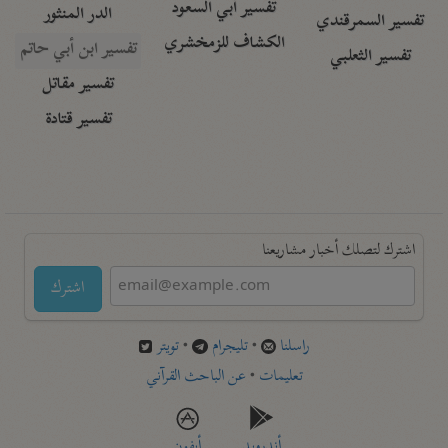
تفسير أبي السعود
الدر المنثور
تفسير السمرقندي
الكشاف للزمخشري
تفسير ابن أبي حاتم
تفسير الثعلبي
تفسير مقاتل
تفسير قتادة
اشترك لتصلك أخبار مشاريعنا
اشترك
راسلنا
•
تليجرام
•
تويتر
تعليمات
•
عن الباحث القرآني
أندرويد
أيفون