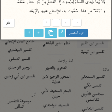
تفسير الآلوسي
وَلاَ بَرَماً تُهْدَى النَّسَاءُ لِعِرْسِهِ * إذَا القَشْعُ مِنْ بَرُدِ الشِّتَاءِ تَقَعْقَعَا
جمع الأقوال
تفسير ابن عثيمين
تفسير ابن الجوزي
تفسير الرازي
و "بُرْمَة" من هذا، سُمِّيت به، للإِلحاح عليها بالإِيقاد.
تفسير الماوردي
→
←
↑
↓
أغلق
مركَّزة العبارة
أخرى
تفسير الجلالين
حول المصدر
ا+
ا-
أضواء البيان
منتقاة
جامع البيان للإيجي
تفسير ابن القيم
نظم الدرر للبقاعي
تفسير البيضاوي
تفسير ابن تيمية
تفسير النسفي
لغة وبلاغة
الوجيز للواحدي
التحرير والتنوير
عامّة
تفسير ابن أبي زمنين
تفسير السمعاني
المحرر الوجيز لابن
عطية
تفسير مكّي
البحر المحيط لأبي
آثار
محاسن التأويل
حيان
للقاسمي
موسوعة التفسير
البسيط للواحدي
المأثور
تفسير الثعالبي