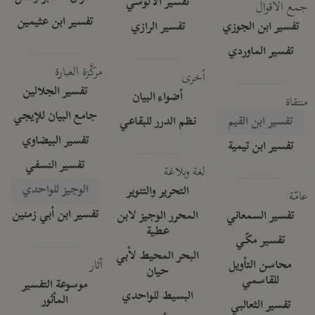
تفسير الآلوسي
جمع الأقوال
تفسير ابن عثيمين
تفسير ابن الجوزي
تفسير الرازي
تفسير الماوردي
مركَّزة العبارة
أخرى
تفسير الجلالين
أضواء البيان
منتقاة
جامع البيان للإيجي
تفسير ابن القيم
نظم الدرر للبقاعي
تفسير البيضاوي
تفسير ابن تيمية
تفسير النسفي
لغة وبلاغة
الوجيز للواحدي
التحرير والتنوير
عامّة
تفسير ابن أبي زمنين
تفسير السمعاني
المحرر الوجيز لابن
عطية
تفسير مكّي
البحر المحيط لأبي
آثار
محاسن التأويل
حيان
للقاسمي
موسوعة التفسير
البسيط للواحدي
المأثور
تفسير الثعالبي