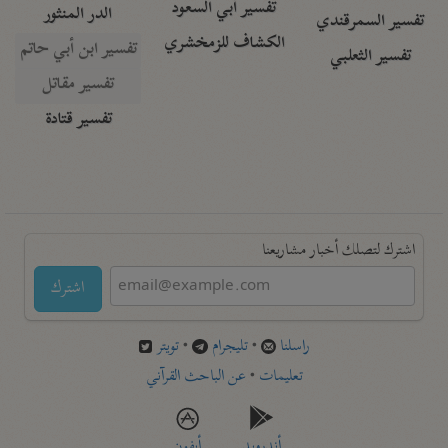
تفسير أبي السعود
الدر المنثور
تفسير السمرقندي
الكشاف للزمخشري
تفسير ابن أبي حاتم
تفسير الثعلبي
تفسير مقاتل
تفسير قتادة
اشترك لتصلك أخبار مشاريعنا
اشترك
راسلنا
•
تليجرام
•
تويتر
تعليمات
•
عن الباحث القرآني
أندرويد
أيفون