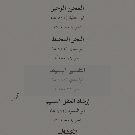
المحرر الوجيز
ابن عطية (٥٤٦ هـ)
نحو ٨ مجلدات
البحر المحيط
أبو حيان (٧٤٥ هـ)
نحو ١٦ مجلدًا
التفسير البسيط
الواحدي (٤٦٨ هـ)
نحو ٢٢ مجلدًا
آثار
إرشاد العقل السليم
أبو السعود (٩٨٢ هـ)
نحو ٩ مجلدات
الكشاف