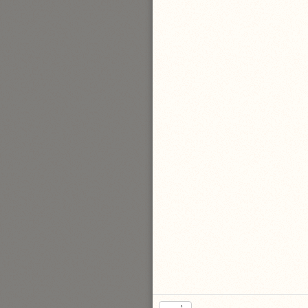
نحو مجلد
تيسير الكريم الرحمن
السعدي (١٣٧٦ هـ)
نحو ٤ مجلدات
أيسر التفاسير
أبو بكر الجزائري (١٤٣٩ هـ)
نحو ٣ مجلدات
القرآن – تدبّر وعمل
شركة الخبرات الذكية
نحو ٣ مجلدات
تفسير القرآن الكريم
ابن عثيمين (١٤٢١ هـ)
نحو ١٥ مجلدًا