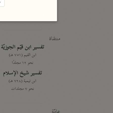
النكت والعيون
→
الماوردي (٤٥٠ هـ)
نحو ٦ مجلدات
منتقاة
تفسير ابن قيّم الجوزيّة
ابن القيم (٧٥١ هـ)
نحو ١٢ مجلدًا
تفسير شيخ الإسلام
ابن تيمية (٧٢٨ هـ)
نحو ٧ مجلدات
عامّة