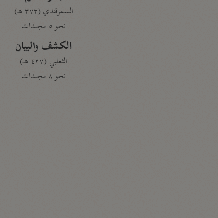
السمرقندي (٣٧٣ هـ)
نحو ٥ مجلدات
الكشف والبيان
الثعلبي (٤٢٧ هـ)
نحو ٨ مجلدات