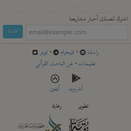
اشترك لتصلك أخبار مشاريعنا
اشترك
راسلنا
•
تليجرام
•
تويتر
تعليمات
•
عن الباحث القرآني
أندرويد
أيفون
تطوير
رعاية