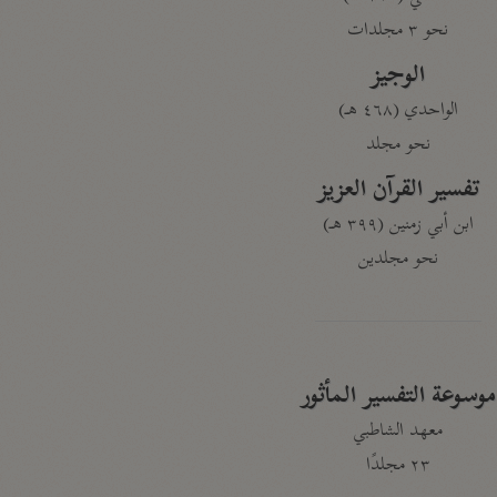
نحو ٣ مجلدات
الوجيز
الواحدي (٤٦٨ هـ)
نحو مجلد
تفسير القرآن العزيز
ابن أبي زمنين (٣٩٩ هـ)
نحو مجلدين
موسوعة التفسير المأثور
معهد الشاطبي
٢٣ مجلدًا