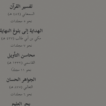
تفسير القرآن
السمعاني (٤٨٩ هـ)
نحو ٥ مجلدات
الهداية إلى بلوغ النهاية
مكي بن أبي طالب (٤٣٧ هـ)
نحو ٧ مجلدات
محاسن التأويل
القاسمي (١٣٣٢ هـ)
نحو ١١ مجلدًا
الجواهر الحسان
الثعالبي (٨٧٥ هـ)
نحو ٦ مجلدات
بحر العلوم