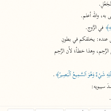
جَعْلِ.
نحو ١١ مجلدًا
التسهيل لعلوم التنزيل
 به، والله أعلم.
ابن جُزَيّ (٧٤١ هـ)
يهِ﴾
 في الزَّوج.
نحو ٣ مجلدات
نى عنده: يخلقكم في بطونِ
الرَّحِم، وهذا خطأ؛ لأن الرَّحِم
موسوعات
روح المعاني
الآلوسي (١٢٧٠ هـ)
ِهِ شَيْءٌ وَهُوَ ٱلسَّمِيعُ ٱلْبَصِيرُ﴾
.
نحو ٢٨ مجلدًا
مفاتيح الغيب
دَ سيبويه:
فخر الدين الرازي (٦٠٦ هـ)
.
نحو ٢٤ مجلدًا