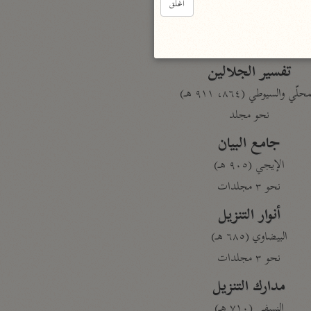
أغلق
بارة
تفسير الجلالين
حلّي والسيوطي (٨٦٤، ٩١١ هـ)
نحو مجلد
جامع البيان
الإيجي (٩٠٥ هـ)
نحو ٣ مجلدات
أنوار التنزيل
البيضاوي (٦٨٥ هـ)
نحو ٣ مجلدات
مدارك التنزيل
النسفي (٧١٠ هـ)