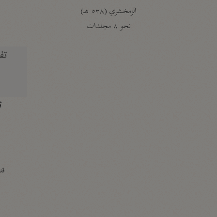
الزمخشري (٥٣٨ هـ)
ج
نحو ٨ مجلدات
تف
ت
قتا