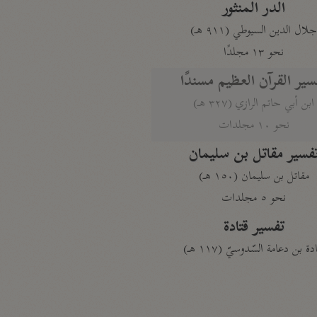
الدر المنثور
لال الدين السيوطي (٩١١ هـ)
نحو ١٣ مجلدًا
سير القرآن العظيم مسندًا
ابن أبي حاتم الرازي (٣٢٧ هـ)
نحو ١٠ مجلدات
فسير مقاتل بن سليمان
مقاتل بن سليمان (١٥٠ هـ)
نحو ٥ مجلدات
تفسير قتادة
دة بن دعامة السّدوسيّ (١١٧ هـ)