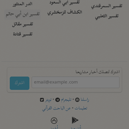
تفسير أبي السعود
الدر المنثور
تفسير السمرقندي
الكشاف للزمخشري
تفسير ابن أبي حاتم
تفسير الثعلبي
تفسير مقاتل
تفسير قتادة
اشترك لتصلك أخبار مشاريعنا
اشترك
راسلنا
•
تليجرام
•
تويتر
تعليمات
•
عن الباحث القرآني
أندرويد
أيفون