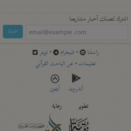
اشترك لتصلك أخبار مشاريعنا
اشترك
راسلنا
•
تليجرام
•
تويتر
تعليمات
•
عن الباحث القرآني
أندرويد
أيفون
تطوير
رعاية