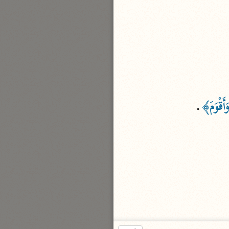
بارة
تفسير الجلالين
حلّي والسيوطي (٨٦٤، ٩١١ هـ)
نحو مجلد
جامع البيان
َأَقْوَمَ﴾
.
الإيجي (٩٠٥ هـ)
نحو ٣ مجلدات
أنوار التنزيل
البيضاوي (٦٨٥ هـ)
نحو ٣ مجلدات
مدارك التنزيل
النسفي (٧١٠ هـ)