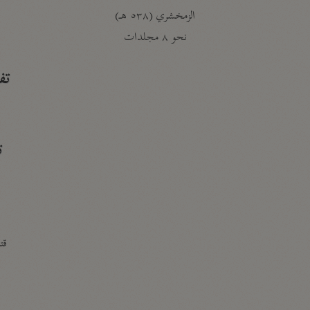
الزمخشري (٥٣٨ هـ)
ج
نحو ٨ مجلدات
تف
ت
قتا