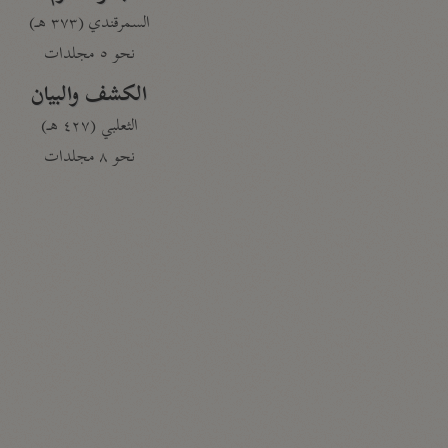
السمرقندي (٣٧٣ هـ)
نحو ٥ مجلدات
الكشف والبيان
الثعلبي (٤٢٧ هـ)
نحو ٨ مجلدات