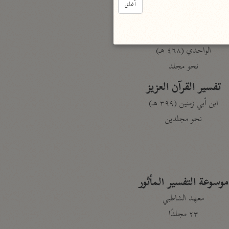
أغلق
نحو ٣ مجلدات
الوجيز
الواحدي (٤٦٨ هـ)
نحو مجلد
تفسير القرآن العزيز
ابن أبي زمنين (٣٩٩ هـ)
نحو مجلدين
موسوعة التفسير المأثور
معهد الشاطبي
٢٣ مجلدًا