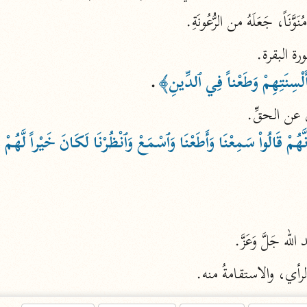
نَوَّنَاً، جَعَلَهُ من الرُّعُونَةِ.
أخرى
مركَّزة الع
ة البقرة.
أضواء البيان
محمد الأمين الشنقيطي (١٣٩٤ هـ)
أَلْسِنَتِهِمْ وَطَعْناً فِي ٱلدِّينِ﴾
.
الم
نحو ١١ مجلدًا
ِلُون عن الحقِّ.
نظم الدرر
َّهُمْ قَالُواْ سَمِعْنَا وَأَطَعْنَا وَٱسْمَعْ وَٱنْظُرْنَا لَكَانَ خَيْراً لَّهُمْ و
البقاعي (٨٨٥ هـ)
نحو ٢٠ مجلدًا
لغة وبلاغة
له جَلَّ وَعَزَّ.
التحرير والتنوير
لرأي، والاستقامةُ منه.
ابن عاشور (١٣٩٣ هـ)
نحو ٢٤ مجلدًا