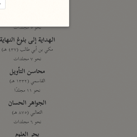
→
تفسير القرآن
السمعاني (٤٨٩ هـ)
نحو ٥ مجلدات
الهداية إلى بلوغ النهاية
مكي بن أبي طالب (٤٣٧ هـ)
نحو ٧ مجلدات
محاسن التأويل
القاسمي (١٣٣٢ هـ)
نحو ١١ مجلدًا
الجواهر الحسان
الثعالبي (٨٧٥ هـ)
نحو ٦ مجلدات
بحر العلوم