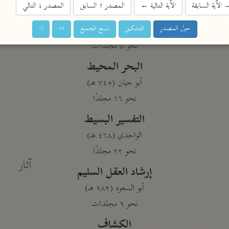
الآية السابقة
الآية التالية
←
المصدر
↑
السابق
المصدر
↓
التالي
المحرر الوجيز
ابن عطية (٥٤٦ هـ)
حول المصدر
التشكيل
نسخ الجميع
ا+
ا-
نحو ٨ مجلدات
البحر المحيط
أبو حيان (٧٤٥ هـ)
نحو ١٦ مجلدًا
التفسير البسيط
الواحدي (٤٦٨ هـ)
نحو ٢٢ مجلدًا
آثار
إرشاد العقل السليم
أبو السعود (٩٨٢ هـ)
نحو ٩ مجلدات
الكشاف