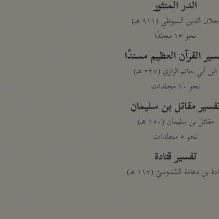
الدر المنثور
لال الدين السيوطي (٩١١ هـ)
نحو ١٣ مجلدًا
سير القرآن العظيم مسندًا
ابن أبي حاتم الرازي (٣٢٧ هـ)
نحو ١٠ مجلدات
فسير مقاتل بن سليمان
مقاتل بن سليمان (١٥٠ هـ)
نحو ٥ مجلدات
تفسير قتادة
دة بن دعامة السّدوسيّ (١١٧ هـ)