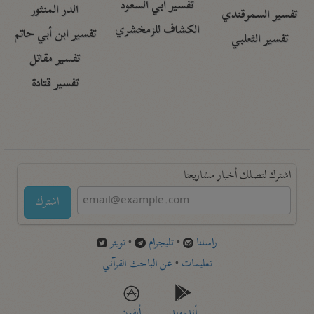
تفسير أبي السعود
الدر المنثور
تفسير السمرقندي
الكشاف للزمخشري
تفسير ابن أبي حاتم
تفسير الثعلبي
تفسير مقاتل
تفسير قتادة
اشترك لتصلك أخبار مشاريعنا
اشترك
راسلنا
•
تليجرام
•
تويتر
تعليمات
•
عن الباحث القرآني
أندرويد
أيفون