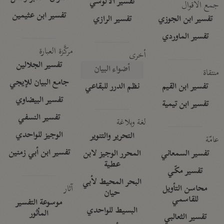
تفسير الآلوسي
جمع الأقوال
تفسير ابن عثيمين
تفسير ابن الجوزي
تفسير الرازي
تفسير الماوردي
مركَّزة العبارة
أخرى
تفسير الجلالين
أضواء البيان
منتقاة
جامع البيان للإيجي
تفسير ابن القيم
نظم الدرر للبقاعي
تفسير البيضاوي
تفسير ابن تيمية
تفسير النسفي
لغة وبلاغة
الوجيز للواحدي
التحرير والتنوير
عامّة
تفسير ابن أبي زمنين
تفسير السمعاني
المحرر الوجيز لابن
عطية
تفسير مكّي
البحر المحيط لأبي
آثار
محاسن التأويل
حيان
للقاسمي
موسوعة التفسير
البسيط للواحدي
المأثور
تفسير الثعالبي