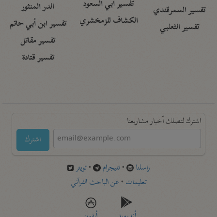
تفسير أبي السعود
الدر المنثور
تفسير السمرقندي
الكشاف للزمخشري
تفسير ابن أبي حاتم
تفسير الثعلبي
تفسير مقاتل
تفسير قتادة
اشترك لتصلك أخبار مشاريعنا
اشترك
راسلنا
•
تليجرام
•
تويتر
تعليمات
•
عن الباحث القرآني
أندرويد
أيفون