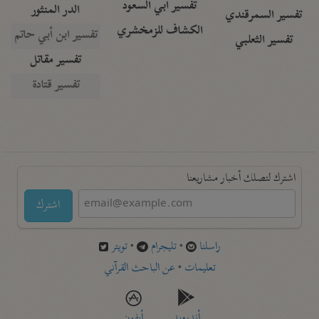
تفسير أبي السعود
الدر المنثور
تفسير السمرقندي
الكشاف للزمخشري
تفسير ابن أبي حاتم
تفسير الثعلبي
تفسير مقاتل
تفسير قتادة
اشترك لتصلك أخبار مشاريعنا
اشترك
راسلنا
•
تليجرام
•
تويتر
تعليمات
•
عن الباحث القرآني
أندرويد
أيفون