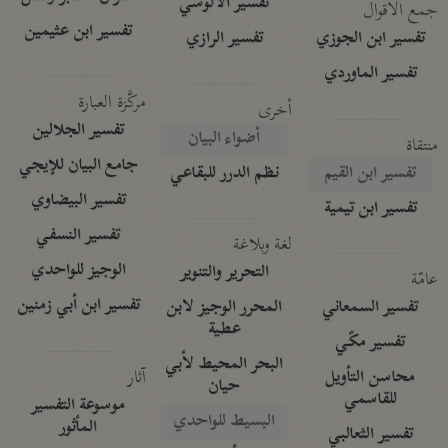
تفسير الآلوسي
جمع الأقوال
تفسير ابن عثيمين
تفسير ابن الجوزي
تفسير الرازي
تفسير الماوردي
مركَّزة العبارة
أخرى
تفسير الجلالين
أضواء البيان
منتقاة
جامع البيان للإيجي
تفسير ابن القيم
نظم الدرر للبقاعي
تفسير البيضاوي
تفسير ابن تيمية
تفسير النسفي
لغة وبلاغة
الوجيز للواحدي
التحرير والتنوير
عامّة
تفسير ابن أبي زمنين
تفسير السمعاني
المحرر الوجيز لابن
عطية
تفسير مكّي
البحر المحيط لأبي
آثار
محاسن التأويل
حيان
للقاسمي
موسوعة التفسير
البسيط للواحدي
المأثور
تفسير الثعالبي