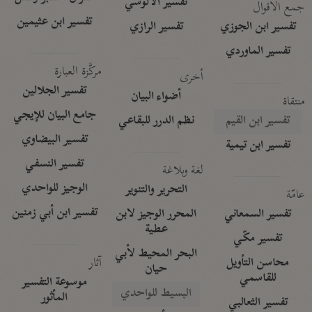
تفسير الآلوسي
جمع الأقوال
تفسير ابن عثيمين
تفسير ابن الجوزي
تفسير الرازي
تفسير الماوردي
مركَّزة العبارة
أخرى
تفسير الجلالين
أضواء البيان
منتقاة
جامع البيان للإيجي
تفسير ابن القيم
نظم الدرر للبقاعي
تفسير البيضاوي
تفسير ابن تيمية
تفسير النسفي
لغة وبلاغة
الوجيز للواحدي
التحرير والتنوير
عامّة
تفسير ابن أبي زمنين
تفسير السمعاني
المحرر الوجيز لابن
عطية
تفسير مكّي
البحر المحيط لأبي
آثار
محاسن التأويل
حيان
للقاسمي
موسوعة التفسير
البسيط للواحدي
المأثور
تفسير الثعالبي