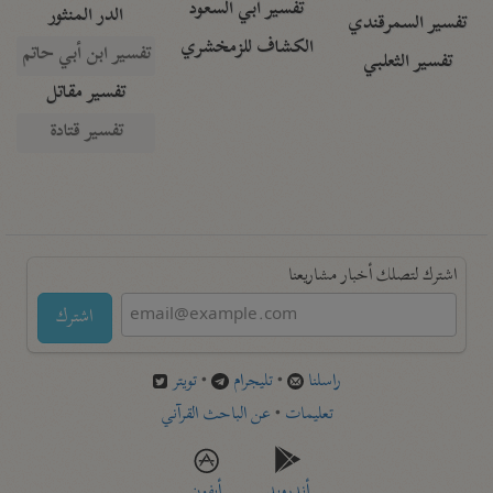
تفسير أبي السعود
الدر المنثور
تفسير السمرقندي
الكشاف للزمخشري
تفسير ابن أبي حاتم
تفسير الثعلبي
تفسير مقاتل
تفسير قتادة
اشترك لتصلك أخبار مشاريعنا
اشترك
راسلنا
•
تليجرام
•
تويتر
تعليمات
•
عن الباحث القرآني
أندرويد
أيفون