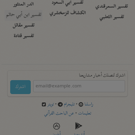
تفسير أبي السعود
الدر المنثور
تفسير السمرقندي
الكشاف للزمخشري
تفسير ابن أبي حاتم
تفسير الثعلبي
تفسير مقاتل
تفسير قتادة
اشترك لتصلك أخبار مشاريعنا
اشترك
راسلنا
•
تليجرام
•
تويتر
تعليمات
•
عن الباحث القرآني
أندرويد
أيفون