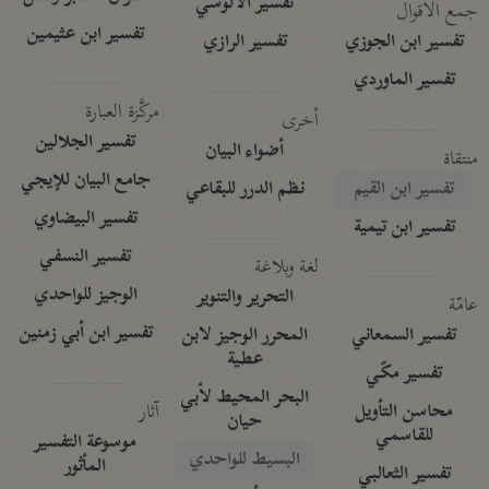
تفسير الآلوسي
جمع الأقوال
تفسير ابن عثيمين
تفسير ابن الجوزي
تفسير الرازي
تفسير الماوردي
مركَّزة العبارة
أخرى
تفسير الجلالين
أضواء البيان
منتقاة
جامع البيان للإيجي
تفسير ابن القيم
نظم الدرر للبقاعي
تفسير البيضاوي
تفسير ابن تيمية
تفسير النسفي
لغة وبلاغة
الوجيز للواحدي
التحرير والتنوير
عامّة
تفسير ابن أبي زمنين
تفسير السمعاني
المحرر الوجيز لابن
عطية
تفسير مكّي
البحر المحيط لأبي
آثار
محاسن التأويل
حيان
للقاسمي
موسوعة التفسير
البسيط للواحدي
المأثور
تفسير الثعالبي