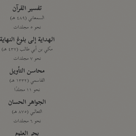
تفسير القرآن
السمعاني (٤٨٩ هـ)
نحو ٥ مجلدات
الهداية إلى بلوغ النهاية
مكي بن أبي طالب (٤٣٧ هـ)
نحو ٧ مجلدات
محاسن التأويل
القاسمي (١٣٣٢ هـ)
نحو ١١ مجلدًا
الجواهر الحسان
الثعالبي (٨٧٥ هـ)
نحو ٦ مجلدات
بحر العلوم