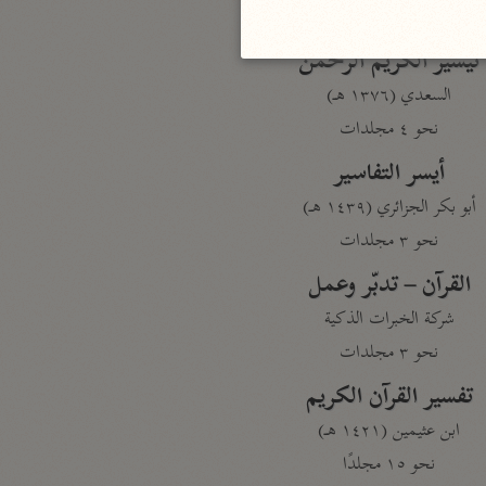
نحو مجلد
تيسير الكريم الرحمن
السعدي (١٣٧٦ هـ)
نحو ٤ مجلدات
أيسر التفاسير
أبو بكر الجزائري (١٤٣٩ هـ)
نحو ٣ مجلدات
القرآن – تدبّر وعمل
شركة الخبرات الذكية
نحو ٣ مجلدات
تفسير القرآن الكريم
ابن عثيمين (١٤٢١ هـ)
نحو ١٥ مجلدًا