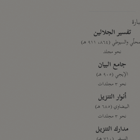
بارة
تفسير الجلالين
حلّي والسيوطي (٨٦٤، ٩١١ هـ)
نحو مجلد
جامع البيان
الإيجي (٩٠٥ هـ)
نحو ٣ مجلدات
أنوار التنزيل
البيضاوي (٦٨٥ هـ)
نحو ٣ مجلدات
مدارك التنزيل
النسفي (٧١٠ هـ)