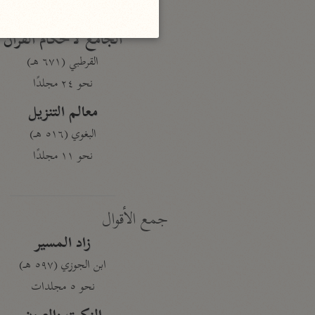
نحو ١٩ مجلدًا
الجامع لأحكام القرآن
القرطبي (٦٧١ هـ)
نحو ٢٤ مجلدًا
معالم التنزيل
البغوي (٥١٦ هـ)
نحو ١١ مجلدًا
جمع الأقوال
زاد المسير
ابن الجوزي (٥٩٧ هـ)
نحو ٥ مجلدات