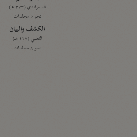
السمرقندي (٣٧٣ هـ)
نحو ٥ مجلدات
الكشف والبيان
الثعلبي (٤٢٧ هـ)
نحو ٨ مجلدات