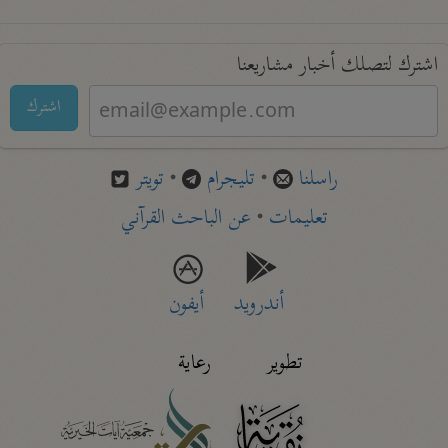
اشترك لتصلك أخبار مشاريعنا
اشترك
راسلنا
•
تليجرام
•
تويتر
تعليمات
•
عن الباحث القرآني
أندرويد
أيفون
تطوير
رعاية