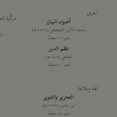
أخرى
مركَّزة الع
أضواء البيان
محمد الأمين الشنقيطي (١٣٩٤ هـ)
الم
نحو ١١ مجلدًا
نظم الدرر
البقاعي (٨٨٥ هـ)
نحو ٢٠ مجلدًا
لغة وبلاغة
التحرير والتنوير
ابن عاشور (١٣٩٣ هـ)
نحو ٢٤ مجلدًا