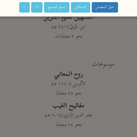
نحو ١١ مجلدًا
حول المصدر
التشكيل
نسخ الجميع
ا+
ا-
التسهيل لعلوم التنزيل
ابن جُزَيّ (٧٤١ هـ)
نحو ٣ مجلدات
موسوعات
روح المعاني
الآلوسي (١٢٧٠ هـ)
نحو ٢٨ مجلدًا
مفاتيح الغيب
فخر الدين الرازي (٦٠٦ هـ)
نحو ٢٤ مجلدًا