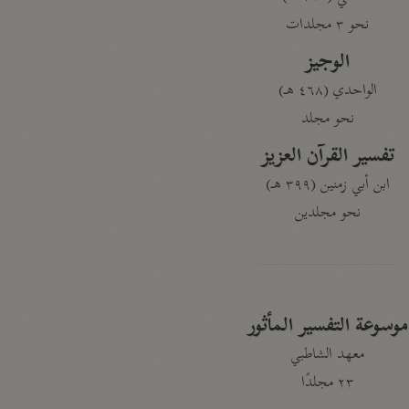
نحو ٣ مجلدات
الوجيز
الواحدي (٤٦٨ هـ)
نحو مجلد
تفسير القرآن العزيز
ابن أبي زمنين (٣٩٩ هـ)
نحو مجلدين
موسوعة التفسير المأثور
معهد الشاطبي
٢٣ مجلدًا