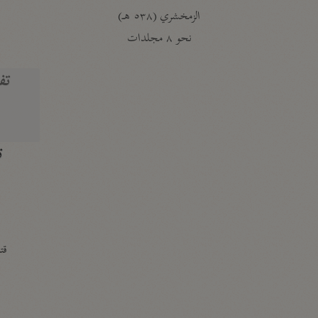
الزمخشري (٥٣٨ هـ)
ج
نحو ٨ مجلدات
تف
ت
قتا