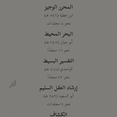
المحرر الوجيز
ابن عطية (٥٤٦ هـ)
نحو ٨ مجلدات
البحر المحيط
أبو حيان (٧٤٥ هـ)
نحو ١٦ مجلدًا
التفسير البسيط
الواحدي (٤٦٨ هـ)
نحو ٢٢ مجلدًا
آثار
إرشاد العقل السليم
أبو السعود (٩٨٢ هـ)
نحو ٩ مجلدات
الكشاف