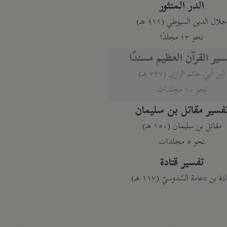
الدر المنثور
لال الدين السيوطي (٩١١ هـ)
نحو ١٣ مجلدًا
سير القرآن العظيم مسندًا
ابن أبي حاتم الرازي (٣٢٧ هـ)
نحو ١٠ مجلدات
فسير مقاتل بن سليمان
مقاتل بن سليمان (١٥٠ هـ)
نحو ٥ مجلدات
تفسير قتادة
دة بن دعامة السّدوسيّ (١١٧ هـ)