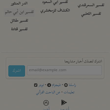
تفسير أبي السعود
الدر المنثور
تفسير السمرقندي
الكشاف للزمخشري
تفسير ابن أبي حاتم
تفسير الثعلبي
تفسير مقاتل
تفسير قتادة
اشترك لتصلك أخبار مشاريعنا
اشترك
راسلنا
•
تليجرام
•
تويتر
تعليمات
•
عن الباحث القرآني
أندرويد
أيفون