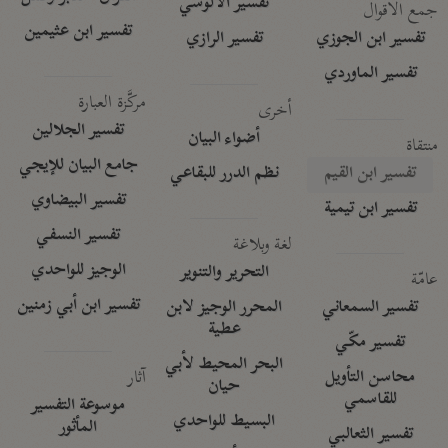
تفسير الآلوسي
جمع الأقوال
تفسير ابن عثيمين
تفسير ابن الجوزي
تفسير الرازي
تفسير الماوردي
مركَّزة العبارة
أخرى
تفسير الجلالين
أضواء البيان
منتقاة
جامع البيان للإيجي
تفسير ابن القيم
نظم الدرر للبقاعي
تفسير البيضاوي
تفسير ابن تيمية
تفسير النسفي
لغة وبلاغة
الوجيز للواحدي
التحرير والتنوير
عامّة
تفسير ابن أبي زمنين
تفسير السمعاني
المحرر الوجيز لابن
عطية
تفسير مكّي
البحر المحيط لأبي
آثار
محاسن التأويل
حيان
للقاسمي
موسوعة التفسير
البسيط للواحدي
المأثور
تفسير الثعالبي