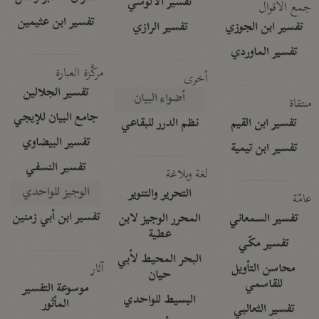
تفسير الآلوسي
جمع الأقوال
تفسير ابن عثيمين
تفسير ابن الجوزي
تفسير الرازي
تفسير الماوردي
مركَّزة العبارة
أخرى
تفسير الجلالين
أضواء البيان
منتقاة
جامع البيان للإيجي
تفسير ابن القيم
نظم الدرر للبقاعي
تفسير البيضاوي
تفسير ابن تيمية
تفسير النسفي
لغة وبلاغة
الوجيز للواحدي
التحرير والتنوير
عامّة
تفسير ابن أبي زمنين
تفسير السمعاني
المحرر الوجيز لابن
عطية
تفسير مكّي
البحر المحيط لأبي
آثار
محاسن التأويل
حيان
للقاسمي
موسوعة التفسير
البسيط للواحدي
المأثور
تفسير الثعالبي