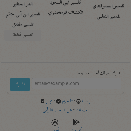
تفسير أبي السعود
الدر المنثور
تفسير السمرقندي
الكشاف للزمخشري
تفسير ابن أبي حاتم
تفسير الثعلبي
تفسير مقاتل
تفسير قتادة
اشترك لتصلك أخبار مشاريعنا
اشترك
راسلنا
•
تليجرام
•
تويتر
تعليمات
•
عن الباحث القرآني
أندرويد
أيفون