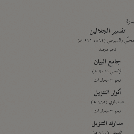
بارة
تفسير الجلالين
حلّي والسيوطي (٨٦٤، ٩١١ هـ)
نحو مجلد
جامع البيان
الإيجي (٩٠٥ هـ)
نحو ٣ مجلدات
أنوار التنزيل
البيضاوي (٦٨٥ هـ)
نحو ٣ مجلدات
مدارك التنزيل
النسفي (٧١٠ هـ)