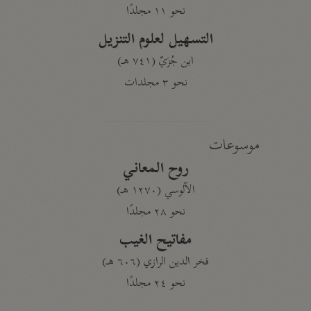
نحو ١١ مجلدًا
التسهيل لعلوم التنزيل
ابن جُزَيّ (٧٤١ هـ)
نحو ٣ مجلدات
موسوعات
روح المعاني
الآلوسي (١٢٧٠ هـ)
نحو ٢٨ مجلدًا
مفاتيح الغيب
فخر الدين الرازي (٦٠٦ هـ)
نحو ٢٤ مجلدًا