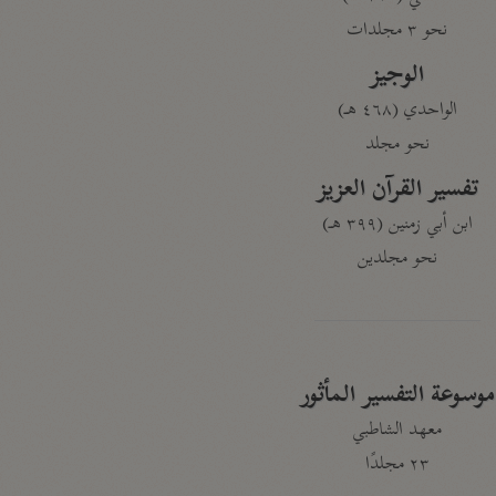
نحو ٣ مجلدات
الوجيز
الواحدي (٤٦٨ هـ)
نحو مجلد
تفسير القرآن العزيز
ابن أبي زمنين (٣٩٩ هـ)
نحو مجلدين
موسوعة التفسير المأثور
معهد الشاطبي
٢٣ مجلدًا