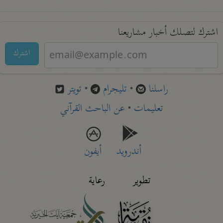
اشترك لتصلك أخبار مشاريعنا
اشترك
راسلنا
•
تليجرام
•
تويتر
تعليمات
•
عن الباحث القرآني
أندرويد
أيفون
تطوير
رعاية