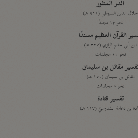
الدر المنثور
لال الدين السيوطي (٩١١ هـ)
نحو ١٣ مجلدًا
سير القرآن العظيم مسندًا
ابن أبي حاتم الرازي (٣٢٧ هـ)
نحو ١٠ مجلدات
فسير مقاتل بن سليمان
مقاتل بن سليمان (١٥٠ هـ)
نحو ٥ مجلدات
تفسير قتادة
دة بن دعامة السّدوسيّ (١١٧ هـ)