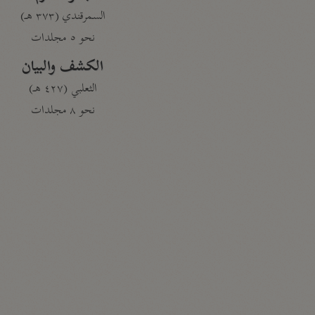
السمرقندي (٣٧٣ هـ)
نحو ٥ مجلدات
الكشف والبيان
الثعلبي (٤٢٧ هـ)
نحو ٨ مجلدات