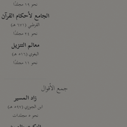
نحو ١٩ مجلدًا
الجامع لأحكام القرآن
القرطبي (٦٧١ هـ)
نحو ٢٤ مجلدًا
معالم التنزيل
البغوي (٥١٦ هـ)
نحو ١١ مجلدًا
جمع الأقوال
زاد المسير
ابن الجوزي (٥٩٧ هـ)
نحو ٥ مجلدات