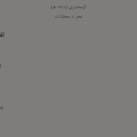
الزمخشري (٥٣٨ هـ)
ج
نحو ٨ مجلدات
تف
ت
قتا