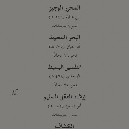
المحرر الوجيز
ابن عطية (٥٤٦ هـ)
نحو ٨ مجلدات
البحر المحيط
أبو حيان (٧٤٥ هـ)
نحو ١٦ مجلدًا
التفسير البسيط
الواحدي (٤٦٨ هـ)
نحو ٢٢ مجلدًا
آثار
إرشاد العقل السليم
أبو السعود (٩٨٢ هـ)
نحو ٩ مجلدات
الكشاف