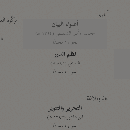
أخرى
مركَّزة الع
أضواء البيان
محمد الأمين الشنقيطي (١٣٩٤ هـ)
الم
نحو ١١ مجلدًا
نظم الدرر
البقاعي (٨٨٥ هـ)
نحو ٢٠ مجلدًا
لغة وبلاغة
التحرير والتنوير
ابن عاشور (١٣٩٣ هـ)
نحو ٢٤ مجلدًا