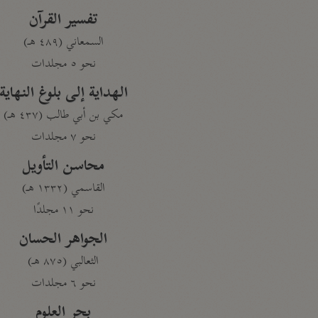
تفسير القرآن
السمعاني (٤٨٩ هـ)
نحو ٥ مجلدات
الهداية إلى بلوغ النهاية
مكي بن أبي طالب (٤٣٧ هـ)
نحو ٧ مجلدات
محاسن التأويل
القاسمي (١٣٣٢ هـ)
نحو ١١ مجلدًا
الجواهر الحسان
الثعالبي (٨٧٥ هـ)
نحو ٦ مجلدات
بحر العلوم