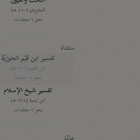
النكت والعيون
الماوردي (٤٥٠ هـ)
نحو ٦ مجلدات
منتقاة
تفسير ابن قيّم الجوزيّة
ابن القيم (٧٥١ هـ)
نحو ١٢ مجلدًا
تفسير شيخ الإسلام
ابن تيمية (٧٢٨ هـ)
نحو ٧ مجلدات
عامّة