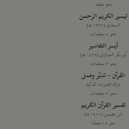
نحو مجلد
تيسير الكريم الرحمن
السعدي (١٣٧٦ هـ)
نحو ٤ مجلدات
أيسر التفاسير
أبو بكر الجزائري (١٤٣٩ هـ)
نحو ٣ مجلدات
القرآن – تدبّر وعمل
شركة الخبرات الذكية
نحو ٣ مجلدات
تفسير القرآن الكريم
ابن عثيمين (١٤٢١ هـ)
نحو ١٥ مجلدًا