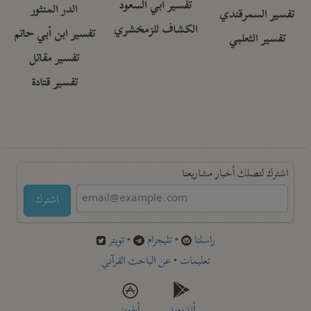
تفسير أبي السعود
الدر المنثور
تفسير السمرقندي
الكشاف للزمخشري
تفسير ابن أبي حاتم
تفسير الثعلبي
تفسير مقاتل
تفسير قتادة
اشترك لتصلك أخبار مشاريعنا
اشترك
راسلنا
•
تليجرام
•
تويتر
تعليمات
•
عن الباحث القرآني
أندرويد
أيفون