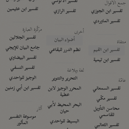
تفسير الآلوسي
جمع الأقوال
تفسير ابن عثيمين
تفسير ابن الجوزي
تفسير الرازي
تفسير الماوردي
مركَّزة العبارة
أخرى
تفسير الجلالين
أضواء البيان
منتقاة
جامع البيان للإيجي
تفسير ابن القيم
نظم الدرر للبقاعي
تفسير البيضاوي
تفسير ابن تيمية
تفسير النسفي
لغة وبلاغة
الوجيز للواحدي
التحرير والتنوير
عامّة
تفسير ابن أبي زمنين
تفسير السمعاني
المحرر الوجيز لابن
عطية
تفسير مكّي
البحر المحيط لأبي
آثار
محاسن التأويل
حيان
للقاسمي
موسوعة التفسير
البسيط للواحدي
المأثور
تفسير الثعالبي