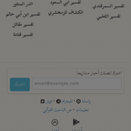
تفسير أبي السعود
الدر المنثور
تفسير السمرقندي
الكشاف للزمخشري
تفسير ابن أبي حاتم
تفسير الثعلبي
تفسير مقاتل
تفسير قتادة
اشترك لتصلك أخبار مشاريعنا
اشترك
راسلنا
•
تليجرام
•
تويتر
تعليمات
•
عن الباحث القرآني
أندرويد
أيفون