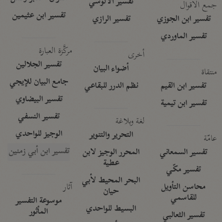
تفسير الآلوسي
جمع الأقوال
تفسير ابن عثيمين
تفسير ابن الجوزي
تفسير الرازي
تفسير الماوردي
مركَّزة العبارة
أخرى
تفسير الجلالين
أضواء البيان
منتقاة
جامع البيان للإيجي
تفسير ابن القيم
نظم الدرر للبقاعي
تفسير البيضاوي
تفسير ابن تيمية
تفسير النسفي
لغة وبلاغة
الوجيز للواحدي
التحرير والتنوير
عامّة
تفسير ابن أبي زمنين
تفسير السمعاني
المحرر الوجيز لابن
عطية
تفسير مكّي
البحر المحيط لأبي
آثار
محاسن التأويل
حيان
للقاسمي
موسوعة التفسير
البسيط للواحدي
المأثور
تفسير الثعالبي