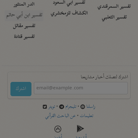
تفسير أبي السعود
الدر المنثور
تفسير السمرقندي
الكشاف للزمخشري
تفسير ابن أبي حاتم
تفسير الثعلبي
تفسير مقاتل
تفسير قتادة
اشترك لتصلك أخبار مشاريعنا
اشترك
راسلنا
•
تليجرام
•
تويتر
تعليمات
•
عن الباحث القرآني
أندرويد
أيفون