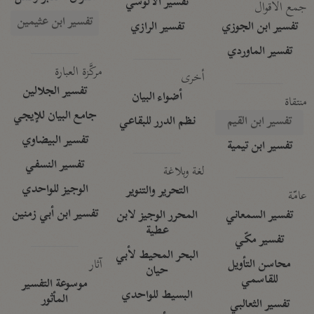
تفسير الآلوسي
جمع الأقوال
تفسير ابن عثيمين
تفسير ابن الجوزي
تفسير الرازي
تفسير الماوردي
مركَّزة العبارة
أخرى
تفسير الجلالين
أضواء البيان
منتقاة
جامع البيان للإيجي
تفسير ابن القيم
نظم الدرر للبقاعي
تفسير البيضاوي
تفسير ابن تيمية
تفسير النسفي
لغة وبلاغة
الوجيز للواحدي
التحرير والتنوير
عامّة
تفسير ابن أبي زمنين
تفسير السمعاني
المحرر الوجيز لابن
عطية
تفسير مكّي
البحر المحيط لأبي
آثار
محاسن التأويل
حيان
للقاسمي
موسوعة التفسير
البسيط للواحدي
المأثور
تفسير الثعالبي