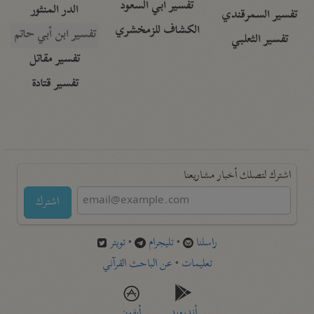
تفسير أبي السعود
الدر المنثور
تفسير السمرقندي
الكشاف للزمخشري
تفسير ابن أبي حاتم
تفسير الثعلبي
تفسير مقاتل
تفسير قتادة
اشترك لتصلك أخبار مشاريعنا
اشترك
راسلنا
•
تليجرام
•
تويتر
تعليمات
•
عن الباحث القرآني
أندرويد
أيفون