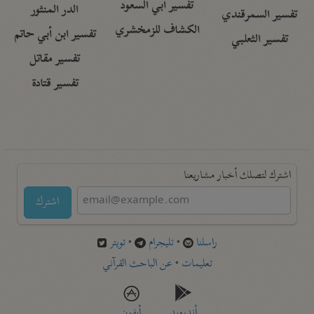
تفسير أبي السعود
الدر المنثور
تفسير السمرقندي
الكشاف للزمخشري
تفسير ابن أبي حاتم
تفسير الثعلبي
تفسير مقاتل
تفسير قتادة
اشترك لتصلك أخبار مشاريعنا
اشترك
راسلنا
•
تليجرام
•
تويتر
تعليمات
•
عن الباحث القرآني
أندرويد
أيفون