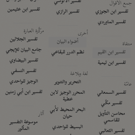
تفسير الآلوسي
جمع الأقوال
تفسير ابن عثيمين
تفسير ابن الجوزي
تفسير الرازي
تفسير الماوردي
مركَّزة العبارة
أخرى
تفسير الجلالين
أضواء البيان
منتقاة
جامع البيان للإيجي
تفسير ابن القيم
نظم الدرر للبقاعي
تفسير البيضاوي
تفسير ابن تيمية
تفسير النسفي
لغة وبلاغة
الوجيز للواحدي
التحرير والتنوير
عامّة
تفسير ابن أبي زمنين
تفسير السمعاني
المحرر الوجيز لابن
عطية
تفسير مكّي
البحر المحيط لأبي
آثار
محاسن التأويل
حيان
للقاسمي
موسوعة التفسير
البسيط للواحدي
المأثور
تفسير الثعالبي