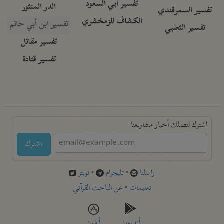
تفسير أبي السعود
الدر المنثور
تفسير السمرقندي
الكشاف للزمخشري
تفسير ابن أبي حاتم
تفسير الثعلبي
تفسير مقاتل
تفسير قتادة
اشترك لتصلك أخبار مشاريعنا
اشترك
راسلنا
•
تليجرام
•
تويتر
تعليمات
•
عن الباحث القرآني
أندرويد
أيفون