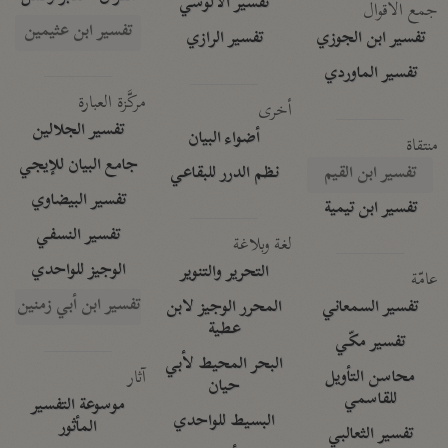
تفسير الآلوسي
جمع الأقوال
تفسير ابن عثيمين
تفسير ابن الجوزي
تفسير الرازي
تفسير الماوردي
مركَّزة العبارة
أخرى
تفسير الجلالين
أضواء البيان
منتقاة
جامع البيان للإيجي
تفسير ابن القيم
نظم الدرر للبقاعي
تفسير البيضاوي
تفسير ابن تيمية
تفسير النسفي
لغة وبلاغة
الوجيز للواحدي
التحرير والتنوير
عامّة
تفسير ابن أبي زمنين
تفسير السمعاني
المحرر الوجيز لابن
عطية
تفسير مكّي
البحر المحيط لأبي
آثار
محاسن التأويل
حيان
للقاسمي
موسوعة التفسير
البسيط للواحدي
المأثور
تفسير الثعالبي