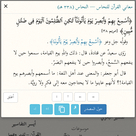
ساهم معنا في نشر القرآن والعلم الشرعي
✕
معاني القرآن للنحاس — النحاس (٣٣٨ هـ)
الباحث القرآني
﴿أَسۡمِعۡ بِهِمۡ وَأَبۡصِرۡ یَوۡمَ یَأۡتُونَنَاۖ لَـٰكِنِ ٱلظَّـٰلِمُونَ ٱلۡیَوۡمَ فِی ضَلَـٰلࣲ 
مُّبِینࣲ﴾ 
[مريم ٣٨]
بحث
تفسير
علوم
مصاحف
معاجم
وقولُه جل وعز 
﴿أَسْمِعْ بِهِمْ وَأَبْصِرْ يَوْمَ يَأْتُونَنَا﴾
.
 رَوَى سعيدٌ عن قتادةَ، قال: ذلك واللهِ يوم القيامة، سمعوا حين لا 
Type 2 or more characters for results.
ينفعهم السَّمعُ، وأبصروا حين لا ينفعهم البَصَرُ.
 قال أبو جعفر: والمعنى عند أهل اللغة: ما أسمعهم وأبصرهم يوم 
Type 1 or more
أمّهات
عامّة
معاصرة
القيامة!؟ لأنهم عاينوا ما لا يحتاجون معه إلى فكرٍ ولا رويَّة.
characters for results.
تفسير الطبري
فتح البيان للقنوجي
الميسر
تفسير ابن كثير
فتح القدير للشوكاني
المختصر في
→
←
↑
↓
أغلق
التفسير
تفسير القرطبي
تفسير ابن جزي
حول المصدر
ا+
ا-
تفسير السعدي
تفسير البغوي
أيسر التفاسير
موسوعات
القرآن – تدبر وعمل