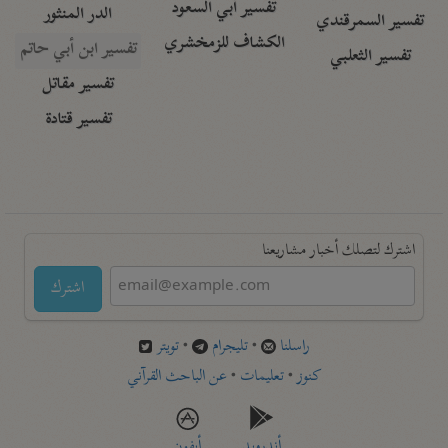
تفسير أبي السعود
الدر المنثور
تفسير السمرقندي
الكشاف للزمخشري
تفسير ابن أبي حاتم
تفسير الثعلبي
تفسير مقاتل
تفسير قتادة
اشترك لتصلك أخبار مشاريعنا
اشترك
راسلنا
•
تليجرام
•
تويتر
كنوز
•
تعليمات
•
عن الباحث القرآني
أندرويد
أيفون