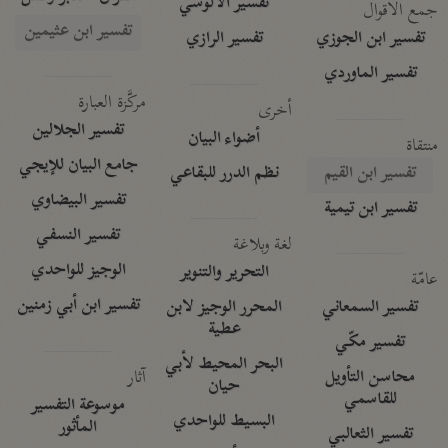
تفسير الآلوسي
جمع الأقوال
تفسير ابن عثيمين
تفسير ابن الجوزي
تفسير الرازي
تفسير الماوردي
مركَّزة العبارة
أخرى
تفسير الجلالين
أضواء البيان
منتقاة
جامع البيان للإيجي
تفسير ابن القيم
نظم الدرر للبقاعي
تفسير البيضاوي
تفسير ابن تيمية
تفسير النسفي
لغة وبلاغة
الوجيز للواحدي
التحرير والتنوير
عامّة
تفسير ابن أبي زمنين
تفسير السمعاني
المحرر الوجيز لابن
عطية
تفسير مكّي
البحر المحيط لأبي
آثار
محاسن التأويل
حيان
للقاسمي
موسوعة التفسير
البسيط للواحدي
المأثور
تفسير الثعالبي