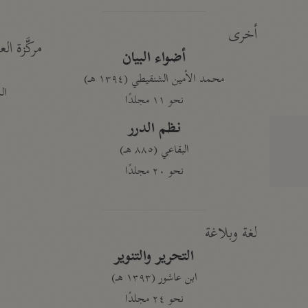
أخرى
مركَّزة الع
أضواء البيان
محمد الأمين الشنقيطي (١٣٩٤ هـ)
الم
نحو ١١ مجلدًا
نظم الدرر
البقاعي (٨٨٥ هـ)
نحو ٢٠ مجلدًا
لغة وبلاغة
التحرير والتنوير
ابن عاشور (١٣٩٣ هـ)
نحو ٢٤ مجلدًا