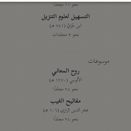
نحو ١١ مجلدًا
التسهيل لعلوم التنزيل
ابن جُزَيّ (٧٤١ هـ)
نحو ٣ مجلدات
موسوعات
روح المعاني
الآلوسي (١٢٧٠ هـ)
نحو ٢٨ مجلدًا
مفاتيح الغيب
فخر الدين الرازي (٦٠٦ هـ)
نحو ٢٤ مجلدًا