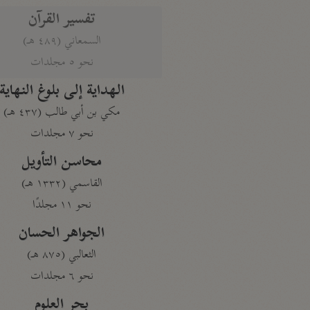
تفسير القرآن
السمعاني (٤٨٩ هـ)
نحو ٥ مجلدات
الهداية إلى بلوغ النهاية
مكي بن أبي طالب (٤٣٧ هـ)
نحو ٧ مجلدات
محاسن التأويل
القاسمي (١٣٣٢ هـ)
نحو ١١ مجلدًا
الجواهر الحسان
الثعالبي (٨٧٥ هـ)
نحو ٦ مجلدات
بحر العلوم