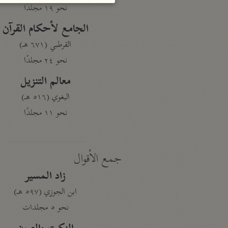
نحو ١٩ مجلدًا
الجامع لأحكام القرآن
القرطبي (٦٧١ هـ)
نحو ٢٤ مجلدًا
معالم التنزيل
البغوي (٥١٦ هـ)
نحو ١١ مجلدًا
جمع الأقوال
زاد المسير
ابن الجوزي (٥٩٧ هـ)
نحو ٥ مجلدات