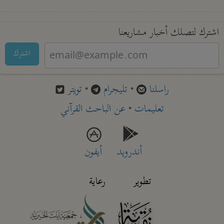
اشترك لتصلك أخبار مشاريعنا
اشترك
راسلنا
•
تليجرام
•
تويتر
تعليمات
•
عن الباحث القرآني
أندرويد
أيفون
تطوير
رعاية