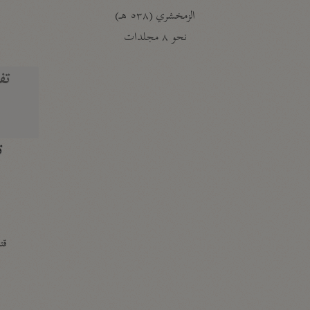
الزمخشري (٥٣٨ هـ)
ج
نحو ٨ مجلدات
تف
ت
قتا