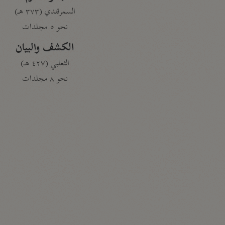
السمرقندي (٣٧٣ هـ)
نحو ٥ مجلدات
الكشف والبيان
الثعلبي (٤٢٧ هـ)
نحو ٨ مجلدات