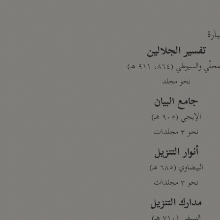
بارة
تفسير الجلالين
حلّي والسيوطي (٨٦٤، ٩١١ هـ)
نحو مجلد
جامع البيان
الإيجي (٩٠٥ هـ)
نحو ٣ مجلدات
أنوار التنزيل
البيضاوي (٦٨٥ هـ)
نحو ٣ مجلدات
مدارك التنزيل
النسفي (٧١٠ هـ)