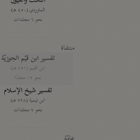
النكت والعيون
الماوردي (٤٥٠ هـ)
نحو ٦ مجلدات
منتقاة
تفسير ابن قيّم الجوزيّة
ابن القيم (٧٥١ هـ)
نحو ١٢ مجلدًا
تفسير شيخ الإسلام
ابن تيمية (٧٢٨ هـ)
نحو ٧ مجلدات
عامّة