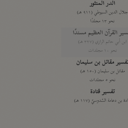
الدر المنثور
لال الدين السيوطي (٩١١ هـ)
نحو ١٣ مجلدًا
سير القرآن العظيم مسندًا
ابن أبي حاتم الرازي (٣٢٧ هـ)
نحو ١٠ مجلدات
فسير مقاتل بن سليمان
مقاتل بن سليمان (١٥٠ هـ)
نحو ٥ مجلدات
تفسير قتادة
دة بن دعامة السّدوسيّ (١١٧ هـ)