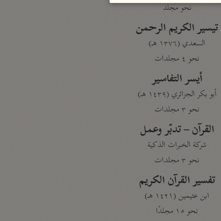
نحو مجلد
تيسير الكريم الرحمن
السعدي (١٣٧٦ هـ)
نحو ٤ مجلدات
أيسر التفاسير
أبو بكر الجزائري (١٤٣٩ هـ)
نحو ٣ مجلدات
القرآن – تدبّر وعمل
شركة الخبرات الذكية
نحو ٣ مجلدات
تفسير القرآن الكريم
ابن عثيمين (١٤٢١ هـ)
نحو ١٥ مجلدًا