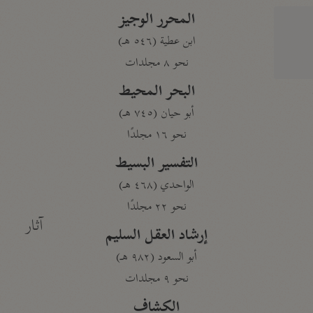
المحرر الوجيز
ابن عطية (٥٤٦ هـ)
نحو ٨ مجلدات
البحر المحيط
أبو حيان (٧٤٥ هـ)
نحو ١٦ مجلدًا
التفسير البسيط
الواحدي (٤٦٨ هـ)
نحو ٢٢ مجلدًا
آثار
إرشاد العقل السليم
أبو السعود (٩٨٢ هـ)
نحو ٩ مجلدات
الكشاف