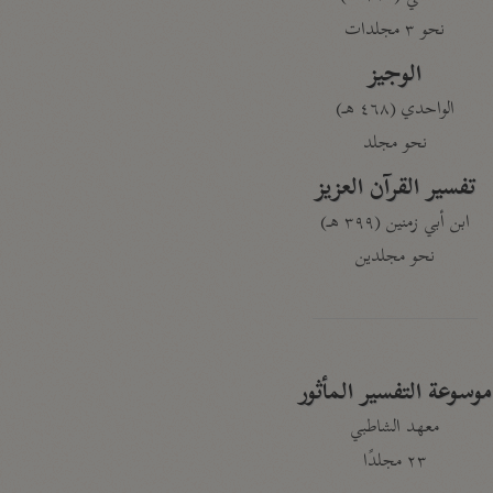
نحو ٣ مجلدات
الوجيز
الواحدي (٤٦٨ هـ)
نحو مجلد
تفسير القرآن العزيز
ابن أبي زمنين (٣٩٩ هـ)
نحو مجلدين
موسوعة التفسير المأثور
معهد الشاطبي
٢٣ مجلدًا