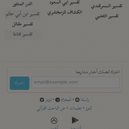
تفسير أبي السعود
الدر المنثور
تفسير السمرقندي
الكشاف للزمخشري
تفسير ابن أبي حاتم
تفسير الثعلبي
تفسير مقاتل
تفسير قتادة
اشترك لتصلك أخبار مشاريعنا
اشترك
راسلنا
•
تليجرام
•
تويتر
كنوز
•
تعليمات
•
عن الباحث القرآني
أندرويد
أيفون