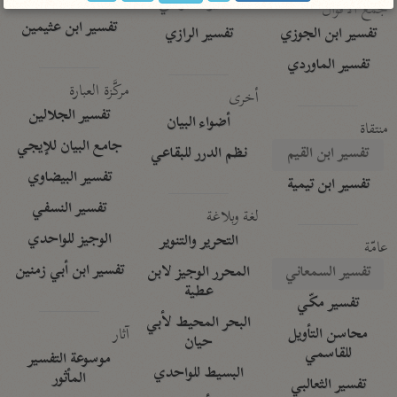
تفسير الآلوسي
جمع الأقوال
تفسير ابن عثيمين
تفسير ابن الجوزي
تفسير الرازي
تفسير الماوردي
مركَّزة العبارة
أخرى
تفسير الجلالين
أضواء البيان
منتقاة
جامع البيان للإيجي
تفسير ابن القيم
نظم الدرر للبقاعي
تفسير البيضاوي
تفسير ابن تيمية
تفسير النسفي
لغة وبلاغة
الوجيز للواحدي
التحرير والتنوير
عامّة
تفسير ابن أبي زمنين
تفسير السمعاني
المحرر الوجيز لابن
عطية
تفسير مكّي
البحر المحيط لأبي
آثار
محاسن التأويل
حيان
للقاسمي
موسوعة التفسير
البسيط للواحدي
المأثور
تفسير الثعالبي