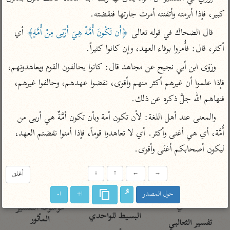
تفسير الآلوسي
جمع الأقوال
كبير، فإذا أبرمته وأتقنته أمرت جارتها فنقضته.
تفسير ابن عثيمين
تفسير ابن الجوزي
تفسير الرازي
 قال الضحاك في قوله تعالى 
﴿أَن تَكُونَ أُمَّةٌ هِيَ أَرْبَى مِنْ أُمَّةٍ﴾
 أي 
تفسير الماوردي
أكثر، قال: فأُمروا بوفاء العهد، وإن كانوا كثيراً.
مركَّزة العبارة
أخرى
ورَوَى ابن أبي نجيح عن مجاهد قال: كانوا يحالفون القوم ويعاهدونهم، 
تفسير الجلالين
أضواء البيان
منتقاة
فإذا علموا أن غيرهم أكثر منهم وأقوى، نقضوا عهدهم، وحالفوا غيرهم، 
جامع البيان للإيجي
تفسير ابن القيم
نظم الدرر للبقاعي
فنهاهم الله جلَّ ذكره عن ذلك.
تفسير البيضاوي
تفسير ابن تيمية
والمعنى عند أهل اللغة: لأن تكون أمة وبأن تكون أمَّةٌ هي أربى من 
تفسير النسفي
لغة وبلاغة
أُمَّة، أي هي أغنى وأكثر. أي لا تعاهدوا قوماً، فإذا أمنوا نقضتم العهد، 
الوجيز للواحدي
التحرير والتنوير
عامّة
ليكون أصحابكم أغنَى وأقوى.
تفسير ابن أبي زمنين
تفسير السمعاني
المحرر الوجيز لابن
عطية
→
←
↑
↓
أغلق
تفسير مكّي
البحر المحيط لأبي
آثار
محاسن التأويل
حول المصدر
ا+
ا-
حيان
للقاسمي
موسوعة التفسير
البسيط للواحدي
المأثور
تفسير الثعالبي