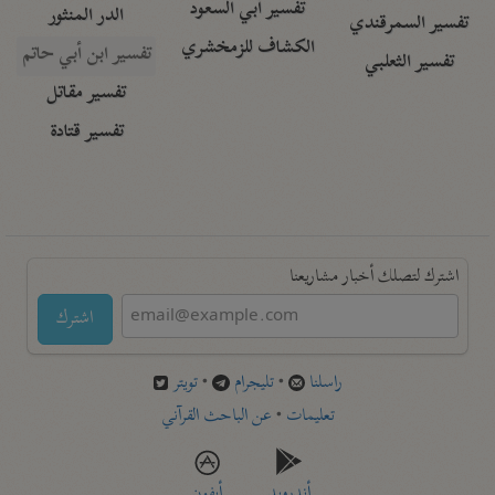
تفسير أبي السعود
الدر المنثور
تفسير السمرقندي
الكشاف للزمخشري
تفسير ابن أبي حاتم
تفسير الثعلبي
تفسير مقاتل
تفسير قتادة
اشترك لتصلك أخبار مشاريعنا
اشترك
راسلنا
•
تليجرام
•
تويتر
تعليمات
•
عن الباحث القرآني
أندرويد
أيفون