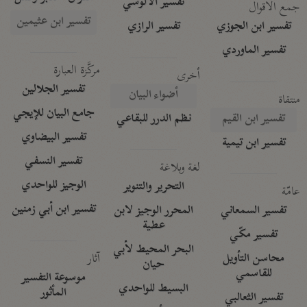
تفسير الآلوسي
جمع الأقوال
تفسير ابن عثيمين
تفسير ابن الجوزي
تفسير الرازي
تفسير الماوردي
مركَّزة العبارة
أخرى
تفسير الجلالين
أضواء البيان
منتقاة
جامع البيان للإيجي
تفسير ابن القيم
نظم الدرر للبقاعي
تفسير البيضاوي
تفسير ابن تيمية
تفسير النسفي
لغة وبلاغة
الوجيز للواحدي
التحرير والتنوير
عامّة
تفسير ابن أبي زمنين
تفسير السمعاني
المحرر الوجيز لابن
عطية
تفسير مكّي
البحر المحيط لأبي
آثار
محاسن التأويل
حيان
للقاسمي
موسوعة التفسير
البسيط للواحدي
المأثور
تفسير الثعالبي