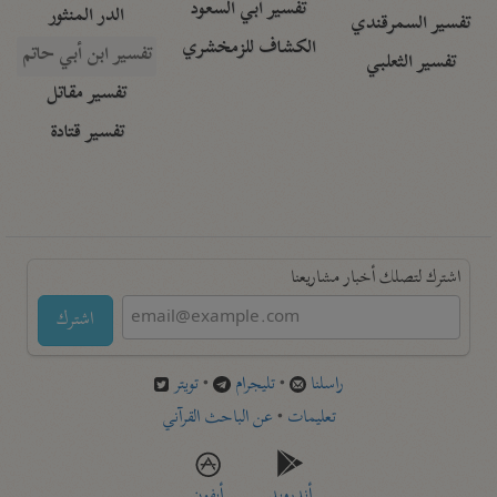
تفسير أبي السعود
الدر المنثور
تفسير السمرقندي
الكشاف للزمخشري
تفسير ابن أبي حاتم
تفسير الثعلبي
تفسير مقاتل
تفسير قتادة
اشترك لتصلك أخبار مشاريعنا
اشترك
راسلنا
•
تليجرام
•
تويتر
تعليمات
•
عن الباحث القرآني
أندرويد
أيفون