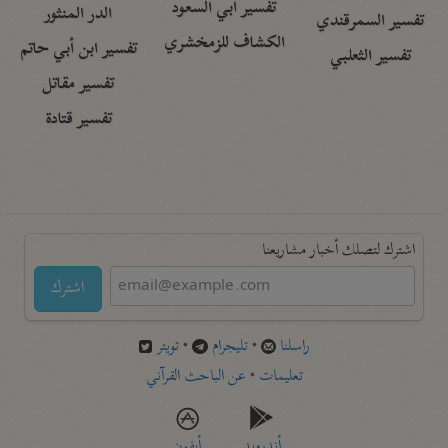
تفسير أبي السعود
الدر المنثور
تفسير السمرقندي
الكشاف للزمخشري
تفسير ابن أبي حاتم
تفسير الثعلبي
تفسير مقاتل
تفسير قتادة
اشترك لتصلك أخبار مشاريعنا
اشترك
راسلنا
•
تليجرام
•
تويتر
تعليمات
•
عن الباحث القرآني
أندرويد
أيفون