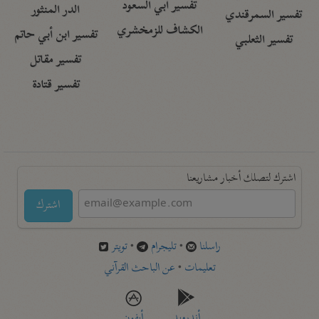
تفسير أبي السعود
الدر المنثور
تفسير السمرقندي
الكشاف للزمخشري
تفسير ابن أبي حاتم
تفسير الثعلبي
تفسير مقاتل
تفسير قتادة
اشترك لتصلك أخبار مشاريعنا
اشترك
راسلنا
•
تليجرام
•
تويتر
تعليمات
•
عن الباحث القرآني
أندرويد
أيفون