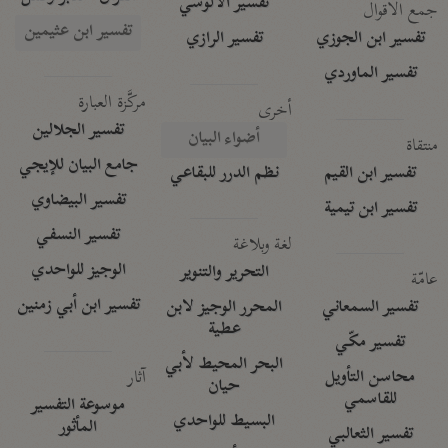
تفسير الآلوسي
جمع الأقوال
تفسير ابن عثيمين
تفسير ابن الجوزي
تفسير الرازي
تفسير الماوردي
مركَّزة العبارة
أخرى
تفسير الجلالين
أضواء البيان
منتقاة
جامع البيان للإيجي
تفسير ابن القيم
نظم الدرر للبقاعي
تفسير البيضاوي
تفسير ابن تيمية
تفسير النسفي
لغة وبلاغة
الوجيز للواحدي
التحرير والتنوير
عامّة
تفسير ابن أبي زمنين
تفسير السمعاني
المحرر الوجيز لابن
عطية
تفسير مكّي
البحر المحيط لأبي
آثار
محاسن التأويل
حيان
للقاسمي
موسوعة التفسير
البسيط للواحدي
المأثور
تفسير الثعالبي