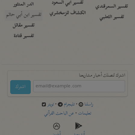
تفسير أبي السعود
الدر المنثور
تفسير السمرقندي
الكشاف للزمخشري
تفسير ابن أبي حاتم
تفسير الثعلبي
تفسير مقاتل
تفسير قتادة
اشترك لتصلك أخبار مشاريعنا
اشترك
راسلنا
•
تليجرام
•
تويتر
تعليمات
•
عن الباحث القرآني
أندرويد
أيفون