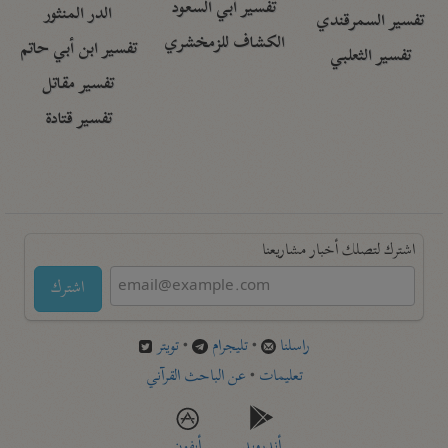
تفسير أبي السعود
الدر المنثور
تفسير السمرقندي
الكشاف للزمخشري
تفسير ابن أبي حاتم
تفسير الثعلبي
تفسير مقاتل
تفسير قتادة
اشترك لتصلك أخبار مشاريعنا
اشترك
راسلنا
•
تليجرام
•
تويتر
تعليمات
•
عن الباحث القرآني
أندرويد
أيفون