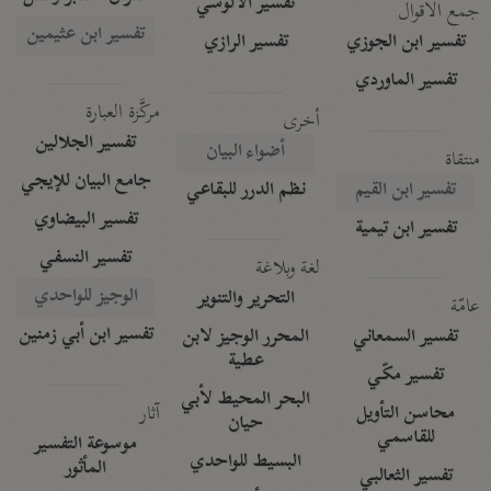
تفسير الآلوسي
جمع الأقوال
تفسير ابن عثيمين
تفسير ابن الجوزي
تفسير الرازي
تفسير الماوردي
مركَّزة العبارة
أخرى
تفسير الجلالين
أضواء البيان
منتقاة
جامع البيان للإيجي
تفسير ابن القيم
نظم الدرر للبقاعي
تفسير البيضاوي
تفسير ابن تيمية
تفسير النسفي
لغة وبلاغة
الوجيز للواحدي
التحرير والتنوير
عامّة
تفسير ابن أبي زمنين
تفسير السمعاني
المحرر الوجيز لابن
عطية
تفسير مكّي
البحر المحيط لأبي
آثار
محاسن التأويل
حيان
للقاسمي
موسوعة التفسير
البسيط للواحدي
المأثور
تفسير الثعالبي