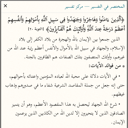
ساهم معنا في نشر القرآن والعلم الشرعي
✕
المختصر في التفسير — مركز تفسير
الباحث القرآني
﴿ٱلَّذِینَ ءَامَنُوا۟ وَهَاجَرُوا۟ وَجَـٰهَدُوا۟ فِی سَبِیلِ ٱللَّهِ بِأَمۡوَ ٰ⁠لِهِمۡ وَأَنفُسِهِمۡ 
أَعۡظَمُ دَرَجَةً عِندَ ٱللَّهِۚ وَأُو۟لَـٰۤىِٕكَ هُمُ ٱلۡفَاۤىِٕزُونَ﴾ 
[التوبة ٢٠]
بحث
تفسير
علوم
مصاحف
معاجم
الذين جمعوا بين الإيمان بالله والهجرة من بلاد الكفر إلى بلاد 
الإسلام، والجهاد في سبيل الله بالأموال والأنفس أعظم رتبة عند الله من 
غيرهم، وأولئك المتصفون بتلك الصفات هم الظافرون بالجنة.

Type 2 or more characters for results.
* من فوائد الآيات:
Type 1 or more
أمّهات
عامّة
معاصرة
• في الآيات دلالة على محبة الله لعباده المؤمنين واعتنائه بأحوالهم، 
characters for results.
تفسير الطبري
فتح البيان للقنوجي
الميسر
حتى إنه جعل من جملة المقاصد الشرعية شفاء ما في صدورهم وذهاب 
تفسير ابن كثير
فتح القدير للشوكاني
المختصر في
غيظهم.
التفسير
تفسير القرطبي
تفسير ابن جزي
• شرع الله الجهاد ليحصل به هذا المقصود الأعظم، وهو أن يتميز 
تفسير السعدي
تفسير البغوي
الصادقون الذين لا يتحيزون إلا لدين الله من الكاذبين الذين يزعمون 
أيسر التفاسير
موسوعات
الإيمان.
القرآن – تدبر وعمل