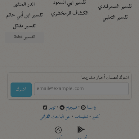
تفسير أبي السعود
الدر المنثور
تفسير السمرقندي
الكشاف للزمخشري
تفسير ابن أبي حاتم
تفسير الثعلبي
تفسير مقاتل
تفسير قتادة
اشترك لتصلك أخبار مشاريعنا
اشترك
راسلنا
•
تليجرام
•
تويتر
كنوز
•
تعليمات
•
عن الباحث القرآني
أندرويد
أيفون