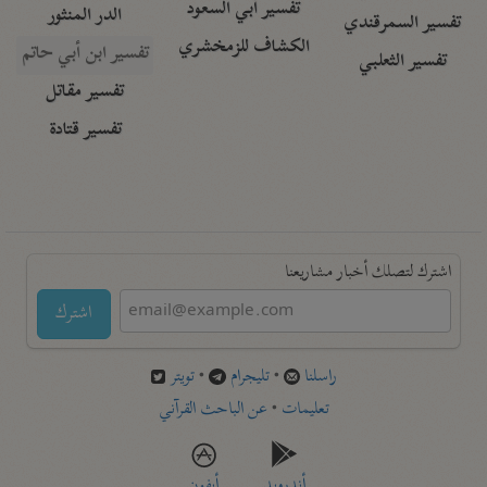
تفسير أبي السعود
الدر المنثور
تفسير السمرقندي
الكشاف للزمخشري
تفسير ابن أبي حاتم
تفسير الثعلبي
تفسير مقاتل
تفسير قتادة
اشترك لتصلك أخبار مشاريعنا
اشترك
راسلنا
•
تليجرام
•
تويتر
تعليمات
•
عن الباحث القرآني
أندرويد
أيفون