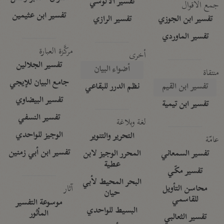
تفسير الآلوسي
جمع الأقوال
تفسير ابن عثيمين
تفسير ابن الجوزي
تفسير الرازي
تفسير الماوردي
مركَّزة العبارة
أخرى
تفسير الجلالين
أضواء البيان
منتقاة
جامع البيان للإيجي
تفسير ابن القيم
نظم الدرر للبقاعي
تفسير البيضاوي
تفسير ابن تيمية
تفسير النسفي
لغة وبلاغة
الوجيز للواحدي
التحرير والتنوير
عامّة
تفسير ابن أبي زمنين
تفسير السمعاني
المحرر الوجيز لابن
عطية
تفسير مكّي
البحر المحيط لأبي
آثار
محاسن التأويل
حيان
للقاسمي
موسوعة التفسير
البسيط للواحدي
المأثور
تفسير الثعالبي